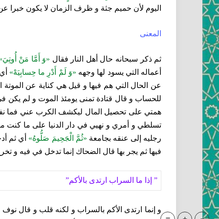
اليوم لأن حميم جثة و ظرف الزمان لا يكون خبرا عن 
المعنى‏
ثم ذكر سبحانه حال أهل النار فقال‏
«وَ أَمَّا مَنْ أُوتِيَ»
أعماله التي يسود لها وجهه‏
«وَ لَمْ أَدْرِ ما حِسابِيَهْ»
أي 
عن الحال التي هم فيها و قيل هي كناية عن الموتة ال
للحساب و قال قتادة تمنى يومئذ الموت و لم يكن في 
همتي على تحصيل المال ليكشف الكرب عني فما نفعن
تسلطي و أمري و نهيي في دار الدنيا على ما كنت مسلط
رجليه إلى عنقه بجامعة
«ثُمَّ الْجَحِيمَ صَلُّوهُ»
أي ثم أدخل
فيها ثم يجر بها قال الضحاك إنما تدخل في فيه و ت
” إذا ما السراب ارتدى بالأكم”
و إنما ارتدى الأكم بالسراب و لكنه قلب و قال نوف ا