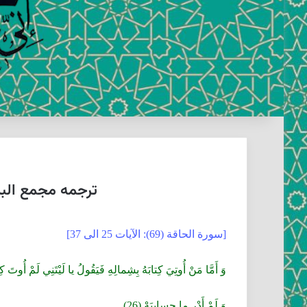
ترجمه مجمع البیا
[سورة الحاقة (69): الآيات 25 الى 37]
وَ أَمَّا مَنْ أُوتِيَ كِتابَهُ بِشِمالِهِ فَيَقُولُ يا لَيْتَنِي لَمْ أُوتَ كِتابِ
وَ لَمْ أَدْرِ ما حِسابِيَهْ (26)