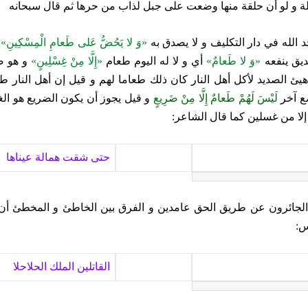
لة و لو أن حلقة منها وضعت على جبل لذاب من‏
حرها ثم قال سبحانه‏
الله في دار التكليف و لا يصدق به‏
«وَ لا يَحُضُّ عَلى‏ طَعامِ الْمِسْكِينِ»
و
ق ينفعه‏
«وَ لا طَعامٌ»
أي و لا له اليوم طعام‏
«إِلَّا مِنْ غِسْلِينٍ»
و هو صد
 هيئ الصديد لأكل أهل النار كان ذلك طعاما لهم و قيل إن أهل الن
ع آخر
لَيْسَ لَهُمْ طَعامٌ إِلَّا مِنْ ضَرِيعٍ‏
و قيل يجوز أن يكون الضريع هو ال
إلا من غسلين كما قال الشاعر:
حتى شقت همالة عيناها
لجائرون عن طريق الحق عامدين و الفرق بين الخاطئ و المخطئ أن
س:
القاتلين الملك الحلاحلا