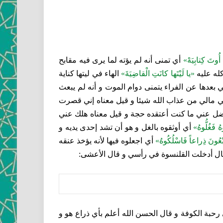
أُوتَ كِتابِيَهْ»
أي تمنى أنه لم يؤته لما يرى فيه مقابح
ه عليه‏
«يا لَيْتَها كانَتِ الْقاضِيَةَ»
الهاء في ليتها كناية
ي بعدها عن الفراء يتمنى دوام الموت و أنه لم يبعث
 مالي من عذاب الله شيئا و قيل معناه إني قصرت
 عني ما كنت أعتقده حجة و قيل معناه هلك عني
 فَغُلُّوهُ»
أي أوثقوه بالغل و هو أن تشد إحدى يديه و
ُونَ ذِراعاً فَاسْلُكُوهُ»
أي اجعلوه فيها لأنه يؤخذ عنقه
يقال أدخلت القلنسوة في رأسي و قال الأعشى:
 رحبة الكوفة و قال الحسن الله أعلم بأي ذراع هو و