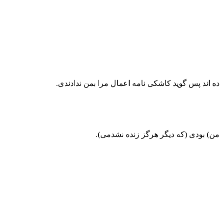
(كه ديگر هرگز زنده نشدمى).