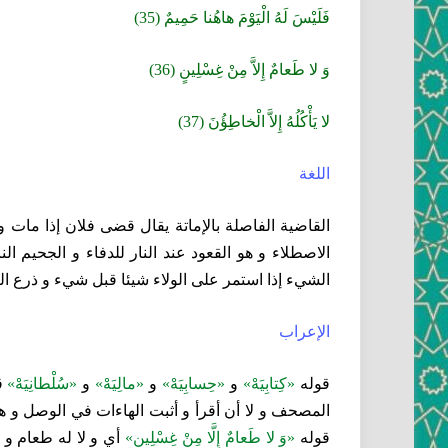
فَلَيْسَ لَهُ الْيَوْمَ هاهُنا حَمِيمٌ (35)
وَ لا طَعامٌ إِلاَّ مِنْ غِسْلِينٍ (36)
لا يَأْكُلُهُ إِلاَّ الْخاطِؤُنَ (37)
اللغة
القاضية الفاصلة بالإماتة يقال قضى فلان إذا مات و
الاصطلاء و هو القعود عند النار للدفاء و الجحيم
الشي‏ء إذا استمر على الولاء شيئا قبل شي‏ء و ذرع ا
الإعراب‏
قوله‏
«كِتابِيَهْ»
و
«حِسابِيَهْ»
و
«مالِيَهْ»
و
«سُلْطانِيَهْ»
قا
المصحف و لا أن أقرأ و أثبت الهاءات في الوصل و ه
قوله‏
«وَ لا طَعامٌ إِلَّا مِنْ غِسْلِينٍ»
أي و لا له طعام و ل