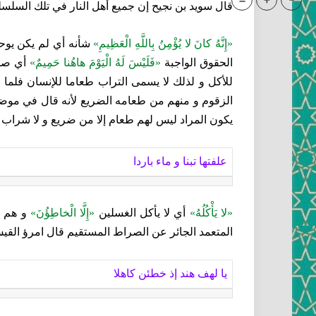
=
+
-
قال سويد بن نجيح إن جميع أهل النار في تلك السلس
«إِنَّهُ كانَ لا يُؤْمِنُ بِاللَّهِ الْعَظِيمِ»
شأنه أي لم يكن يوحد 
الحقوق الواجبة
«فَلَيْسَ لَهُ الْيَوْمَ هاهُنا حَمِيمٌ»
أي صدي
للأكل و لذلك لا يسمى التراب طعاما للإنسان فلما
الزقوم و منهم من طعامه الضريع لأنه قال في موض
يكون المراد ليس لهم طعام إلا من ضريع و لا شراب 
علفتها تبنا و ماء باردا
«لا يَأْكُلُهُ»
أي لا يأكل الغسلين‏
«إِلَّا الْخاطِؤُنَ»
و هم ا
المتعمد الجائر عن الصراط المستقيم قال امرؤ القي
يا لهف هند إذ خطئن كاهلا