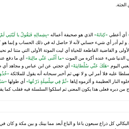
الجثة.
أي أعطي‏
«كِتابَهُ»
الذي هو صحيفة أعماله‏
«بِشِمالِهِ فَيَقُولُ يا لَيْتَنِي لَمْ 
و لم أدر أي شي‏ء حسابي لأنه لا حاصل له في ذلك الحساب و إنما هو كل
أولى و القاضية القاطعة للحياة أي ليت الموتة الأولى التي متنا لم نحي
الدنيا شي‏ء عنده أكره من الموت‏
«ما أَغْنى‏ عَنِّي مالِيَهْ»
أي ما دفع عني
ي اليوم‏
«هَلَكَ عَنِّي سُلْطانِيَهْ»
أي حجتي عن ابن عباس و مجاهد أي ضل
ا عليه فلا أمر لي و لا نهي ثم أخبر سبحانه أنه يقول للملائكة
«خُذُوهُ
وه النار العظيمة و ألزموه إياها
«ثُمَّ فِي سِلْسِلَةٍ ذَرْعُها»
أي طولها
«سَبْع
خرج من دبره فعلى هذا يكون المعنى ثم اسلكوا السلسلة فيه فقلب كما 
لبكالي كل ذراع سبعون باعا و الباع أبعد مما بينك و بين مكة و كان في