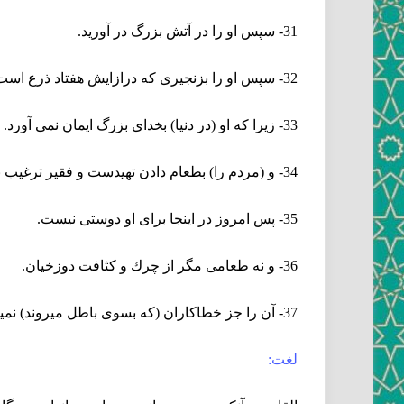
31- سپس او را در آتش بزرگ در آوريد.
32- سپس او را بزنجيرى كه درازايش هفتاد ذرع است درآوريد.
33- زيرا كه او (در دنيا) بخداى بزرگ ايمان نمى ‏آورد.
34- و (مردم را) بطعام دادن تهيدست و فقير ترغيب نميكرد.
35- پس امروز در اينجا براى او دوستى نيست.
36- و نه طعامى مگر از چرك و كثافت دوزخيان.
37- آن را جز خطاكاران (كه بسوى باطل ميروند) نميخورند.
لغت: