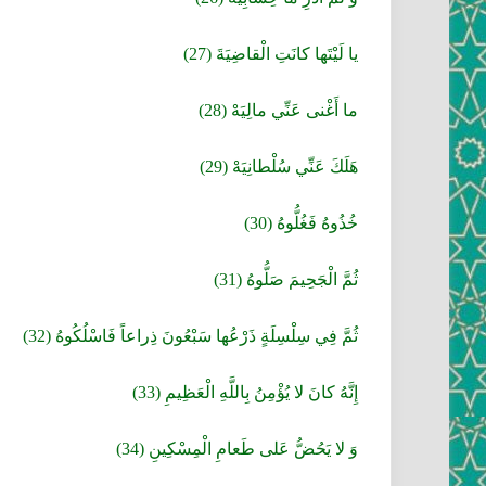
يا لَيْتَها كانَتِ الْقاضِيَةَ (27)
ما أَغْنى‏ عَنِّي مالِيَهْ (28)
هَلَكَ عَنِّي سُلْطانِيَهْ (29)
خُذُوهُ فَغُلُّوهُ (30)
ثُمَّ الْجَحِيمَ صَلُّوهُ (31)
ثُمَّ فِي سِلْسِلَةٍ ذَرْعُها سَبْعُونَ ذِراعاً فَاسْلُكُوهُ (32)
إِنَّهُ كانَ لا يُؤْمِنُ بِاللَّهِ الْعَظِيمِ (33)
وَ لا يَحُضُّ عَلى‏ طَعامِ الْمِسْكِينِ (34)