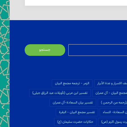
جستجو
برای:
ف الاسرار و عدة الأبرار
الزمر - ترجمه مجمع البیان
جمع البیان - آل عمران
تفسير ابن عربى (تأويلات عبد الرزاق جیلی)
(رحمه من الرحمن )
تفسیر بیان السعادة-آل عمران
 السعادة- النساء
تفسیر مجمع البیان - البقرة
ت رسول اکرم (ص)
حکایات حضرت سلیمان (ع)