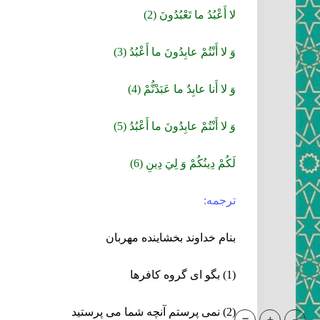
لا أَعْبُدُ ما تَعْبُدُونَ (2)
وَ لا أَنْتُمْ عابِدُونَ ما أَعْبُدُ (3)
وَ لا أَنا عابِدٌ ما عَبَدْتُّمْ (4)
وَ لا أَنْتُمْ عابِدُونَ ما أَعْبُدُ (5)
لَكُمْ دِينُكُمْ وَ لِيَ دِينِ (6)
ترجمه:
بنام خداوند بخشاينده مهربان
(1) بگو اى گروه كافرها
(2) نمى‏ پرستم آنچه شما مى ‏پرستيد