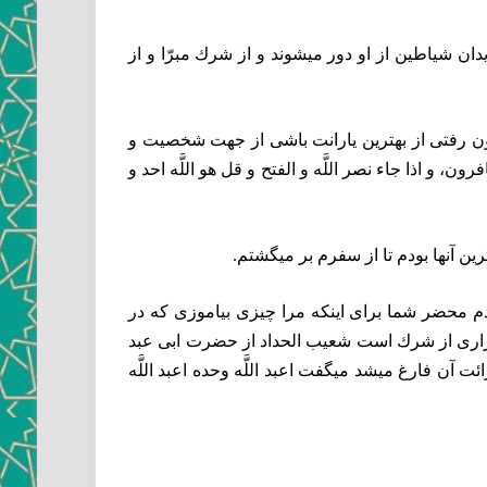
ان شياطين از او دور ميشوند و از شرك مبرّا و از
ون رفتى از بهترين يارانت باشى از جهت شخصيت و
 و اذا جاء نصر اللَّه و الفتح و قل هو اللَّه احد و
ين آنها بودم تا از سفرم بر ميگشتم.
دم محضر شما براى اينكه‏
مرا چيزى بياموزى كه در
و بيزارى از شرك است شعيب الحداد از حضرت ابى عبد
ت آن فارغ ميشد ميگفت اعبد اللَّه وحده اعبد اللَّه