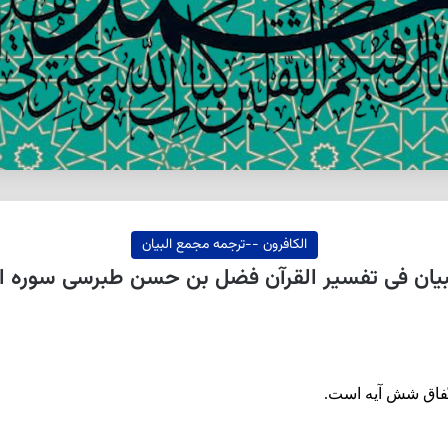
الکافرون --ترجمه مجمع البيان
ان فی تفسیر القرآن فضل بن حسن طبرسی سوره الكافرون
تّفاق شش آيه است.