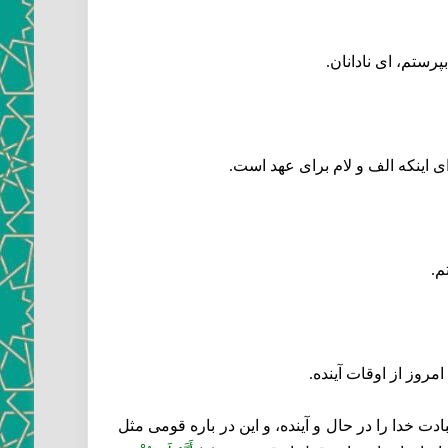
پرستم، اى نادانان.
ى اينكه الف و لام براى عهد است.
م.
مروز از اوقات آينده.
ت خدا را در حال و آينده، و اين در باره قومى مثل