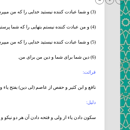
=
+
-
(3) و شما عبادت كننده نيستيد خدايى را كه من ميپرستم
(4) و من عبادت كننده نيستم بتهايى را كه شما پرستيده‏ ايد
(5) و شما عبادت كننده نيستيد خدايى را كه من ميپرستم
(6) دين شما براى شما و دين من براى من.
قرائت:
نافع و ابن كثير و حفص از عاصم (لى دين) بفتح ياء و د
دليل:
سكون دادن ياء از ولى و فتحه دادن آن هر دو نيكو و