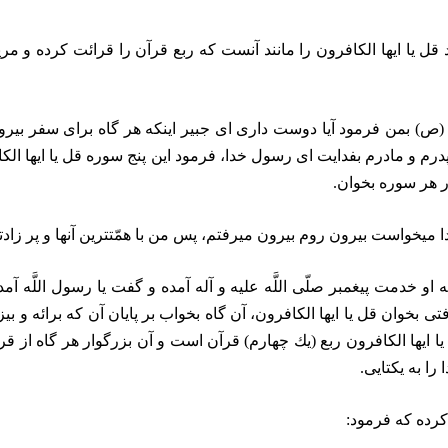
ا ايها الكافرون را مانند آنست كه ربع قرآن را قرائت كرده و مريد
(ص) بمن فرمود آيا دوست دارى اى جبير اينكه هر گاه براى سفر بير
و مادرم بفدايت اى رسول خدا، فرمود اين پنج سوره قل يا ايها الكافرون،
 هر سوره بخوان.
 ميخواست بيرون روم بيرون ميرفتم، پس من با همّت‏ترين آنها و پر زادتر
 خدمت پيغمبر صلّى اللَّه عليه و آله آمده و گفت يا رسول اللَّه آم
ى بخوان قل يا ايها الكافرون، آن گاه بخواب بر پايان آن كه برائه 
يا ايها الكافرون ربع (يك چهارم) قرآن است و آن بزرگوار هر گاه از قرائ
را به يكتايى.
 كرده كه فرمود: