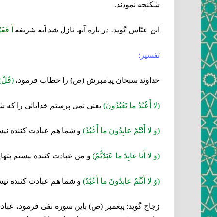
شكنجه نمودند.
ابن عبّاس گويد، در باره آنها نازل شد آيه شريفه‏
أَ فَغَيْ
تفسير:
خداوند سبحان پيامبرش (ص) را خطاب فرمود،
(قُلْ)
(لا أَعْبُدُ ما تَعْبُدُونَ)
يعنى نمى ‏پرستم خدايانى را كه ش
(وَ لا أَنْتُمْ عابِدُونَ ما أَعْبُدُ)
و شما هم عبادت كننده نيستي
(وَ لا أَنا عابِدٌ ما عَبَدْتُّمْ)
و من عبادت كننده نيستم بتهايى
(وَ لا أَنْتُمْ عابِدُونَ ما أَعْبُدُ)
و شما هم عبادت كننده نيستي
زجاج گويد: پيغمبر (ص) باين سوره نفى فرمود، عبادت