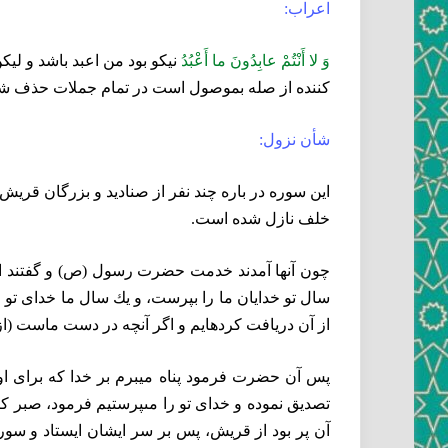
اعراب:
وَ لا أَنْتُمْ عابِدُونَ ما أَعْبُدُ
نيكو بود من اعبد باشد و ليكن
كننده از صله بموصول است در تمام جملات حذف شده 
شأن نزول:
اين سوره در باره چند نفر از صناديد و بزرگان قري
خلف نازل شده است.
چون آنها آمدند خدمت حضرت رسول (ص) و گفتند اى م
سال تو خدايان ما را بپرست، و يك سال ما خداى تو ر
از آن دريافت كرده‏ايم و اگر آنچه در دست ماست (از
پس آن حضرت فرمود پناه ميبرم بر خدا كه براى او ش
تصديق نموده و خداى تو را مى‏پرستيم فرمود، صبر كن
آن پر بود از قريش، پس بر سر ايشان ايستاد و سور