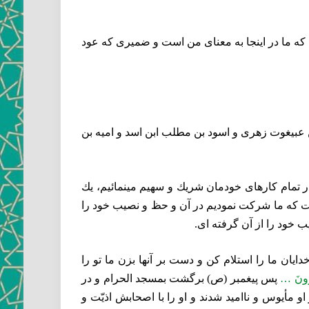
، كه ما در اينجا به معناى من است و ضميرى كه عود
ن عبيغوت زهرى و اسود بن مطلب ابن اسد و اميه بن
ر تمام كارهاى خودمان شريك و سهيم مينمائيم، يك
ماست كه ما شركت نموديم در آن و حظ و نصيب خود را
 خود را از آن گرفته ‏اى.
يان ما را استلام كن و دست بر آنها بزن ما تو را
ِرُونَ …
پس پيغمبر (ص) برگشت بمسجد الحرام و در
او مأيوس و نااميد شدند
و او را با اصحابش اذيّت و