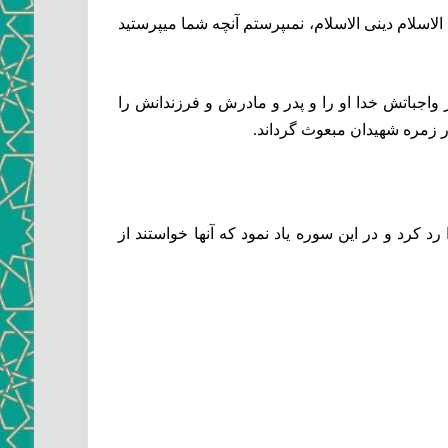
الاسلام دينى الاسلام، نمى‏پرستم آنچه شما ميپرستيد
ز واجباتش خدا او را و پدر و مادرش و فرزندانش را
در زمره شهيدان مبعوث گرداند.
 كرد و در اين سوره ياد نمود كه آنها خواستند از