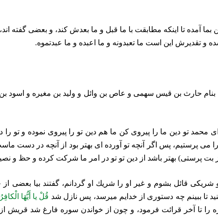
 بما آمده تا
اينكه مطابقت با ما قبل و ما بعدش كند، و بعضى گفته ‏اند
و تقديرش اين است ما تعبدونه و ما اعبده و ما عبدتموه.
ش بنام حارث بن قيس سهمى و عاص بن وائل و وليد بن مغيره و اسود ب
حمد تو دين ما را پيروى كن ما هم دين تو را پيروى نموده و تو را د
ا مى ‏پرستيم، پس اگر آنچه تو آورده ‏اى بهتر بود از آنچه در دست 
 بت پرستى) بهتر باشد از دين تو تو در امر ما شركت كرده و حظ و نصيب
ريكى قائل بشوم و غير او را شريك او گردانم، گفتند بيا بعضى از خدا
يد تا ببينم چه دستورى از خدايم ميرسد، پس نازل شد
قُلْ يا أَيُّهَا الْكاف
ه را تا آخر قرائت فرمود، و چون از خواندن سوره فارغ شد قريش از 