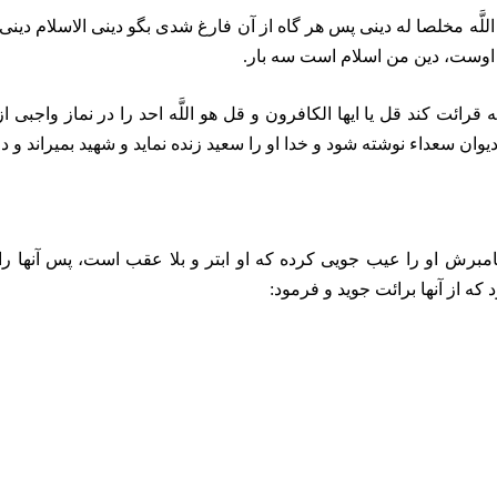
اللَّه مخلصا له دينى پس هر گاه از آن فارغ شدى بگو دينى الاسلام دينى 
 اوست، دين من اسلام است سه بار.
ائت كند قل يا ايها الكافرون و قل هو اللَّه احد را در نماز واجبى ا
ديوان سعداء نوشته شود و خدا او را سعيد زنده نمايد و شهيد بميراند و 
برش او را عيب جويى كرده كه او ابتر و بلا عقب است، پس آنها را رد
 كه از آنها برائت جويد و فرمود: