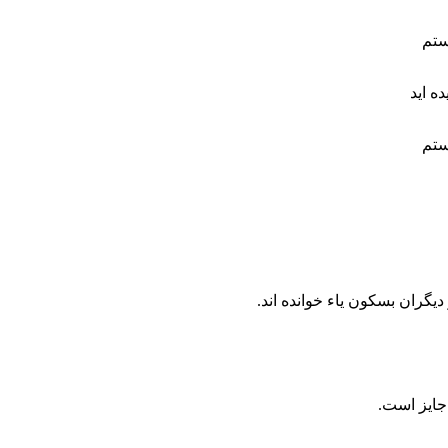
يگران بسكون ياء خوانده ‏اند.
 جايز است.