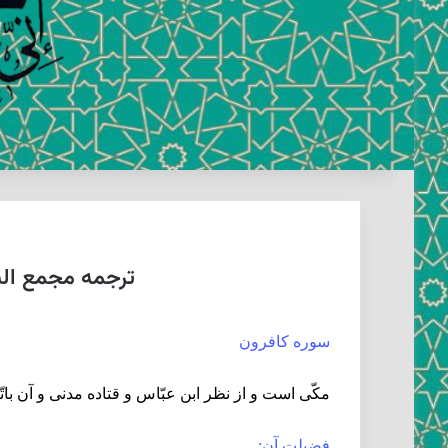
ترجمه مجمع البی
سوره كافرون‏
مكّى است و از نظر ابن عبّاس و قتاده مدنى و آن با
فضيلت آن: