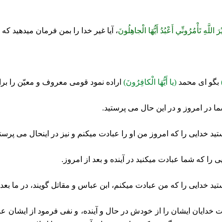
رَ اللَّهِ تَأْمُرُونِّي أَعْبُدُ أَيُّهَا الْجاهِلُونَ‏
، آيا غير خدا را بمن فرمان ميدهيد كه ب
بگو اى محمد
(يا أَيُّهَا الْكافِرُونَ)
اراده نمود قومى معروف و معيّن را برا
ما در امروز و در اين حال مى پرستيد.
د خدايى را كه امروز من او را عبادت ميكنم و نيز در اينحال مى ‏پرست
 را كه شما عبادت ميكنيد در آينده و بعد از امروز.
د خدايى را كه من عبادت ميكنم، ابن عباس و مقاتل گويند، در ما بعد ا
 خدايان ايشان را از خودش در حال و آينده، و نفى فرمود از ايشان عباد