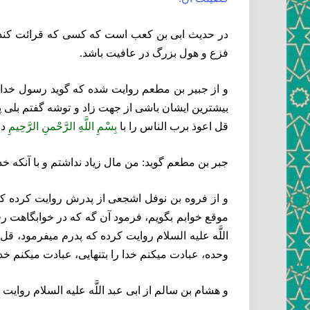
در حديث ابى بن كعب است كه كسى كه قرائت كند قل ي
فزع و هول بزرگ در عافيت باشد.
و از جبير بن مطعم روايت شده كه گويد رسول خدا 
بيشترين ايشان باشى از جهت زاد و توشه گفتم بلى پدرم 
قل اعوذ برب الناس را با
بِسْمِ اللَّهِ الرَّحْمنِ الرَّحِيمِ‏
در
جبر بن مطعم گويد: من مال زياد نداشتم و با آنكه خدا
و از فروه بن نوفل اشجعى از پدرش روايت كرده كه او
موقع خوابم بگويم، فرمود آن گه كه در خوابگاهت رفت
اللَّه عليه السلام روايت كرده كه پدرم ميفرمود، قل 
وحده، عبادت ميكنم خدا را بتنهايى، عبادت ميكنم خدا 
و هشام بن سالم از ابى عبد اللَّه عليه السلام روايت