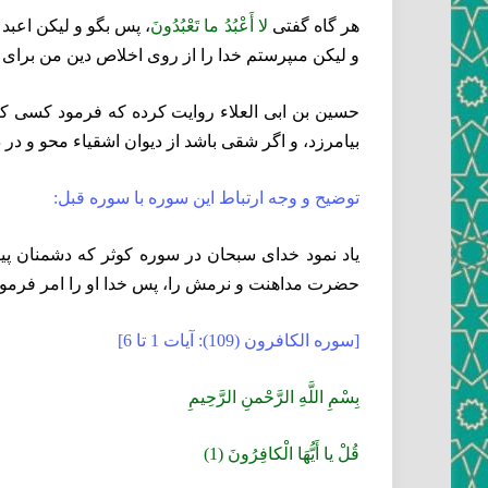
هر گاه گفتى‏
لا أَعْبُدُ ما تَعْبُدُونَ‏
، پس بگو و ليكن اعبد 
و ليكن مى‏پرستم خدا را از روى اخلاص دين من براى
حسين بن ابى العلاء روايت كرده كه فرمود كسى كه قر
بيامرزد، و اگر شقى باشد از ديوان اشقياء محو و در 
توضيح و وجه ارتباط اين سوره با سوره قبل:
ياد نمود خداى سبحان در سوره كوثر كه دشمنان پيام
حضرت مداهنت و نرمش را، پس خدا او را
امر فرمود
[سوره الكافرون (109): آيات 1 تا 6]
بِسْمِ اللَّهِ الرَّحْمنِ الرَّحِيمِ‏
قُلْ يا أَيُّهَا الْكافِرُونَ (1)