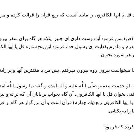
ا ايها الكافرون را مانند آنست كه ربع قرآن را قرائت كرده و مريد
(ص) بمن فرمود آيا دوست دارى اى جبير اينكه هر گاه براى سفر بير
و مادرم بفدايت اى رسول خدا، فرمود اين پنج سوره قل يا ايها الكافرون،
 هر سوره بخوان.
 ميخواست بيرون روم بيرون ميرفتم، پس من با همّت‏ترين آنها و پر زادتر
 خدمت پيغمبر صلّى اللَّه عليه و آله آمده و گفت يا رسول اللَّه آم
ى بخوان قل يا ايها الكافرون، آن گاه بخواب بر پايان آن كه برائه 
يا ايها الكافرون ربع (يك چهارم) قرآن است و آن بزرگوار هر گاه از قرائ
را به يكتايى.
 كرده كه فرمود: