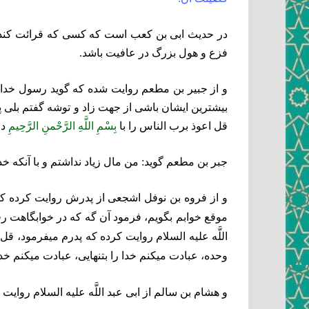
در حديث ابى بن كعب است كه كسى كه قرائت كند قل ي
فزع و هول بزرگ در عافيت باشد.
و از جبير بن مطعم روايت شده كه گويد رسول خدا 
بيشترين ايشان باشى از جهت زاد و توشه گفتم بلى پدرم 
قل اعوذ برب الناس را با
بِسْمِ اللَّهِ الرَّحْمنِ الرَّحِيمِ‏
در
جبر بن مطعم گويد: من مال زياد نداشتم و با آنكه خدا
و از فروه بن نوفل اشجعى از پدرش روايت كرده كه او
موقع خوابم بگويم، فرمود آن گه كه در خوابگاهت رفت
اللَّه عليه السلام روايت كرده كه پدرم ميفرمود، قل 
وحده، عبادت ميكنم خدا را بتنهايى، عبادت ميكنم خدا 
و هشام بن سالم از ابى عبد اللَّه عليه السلام روايت