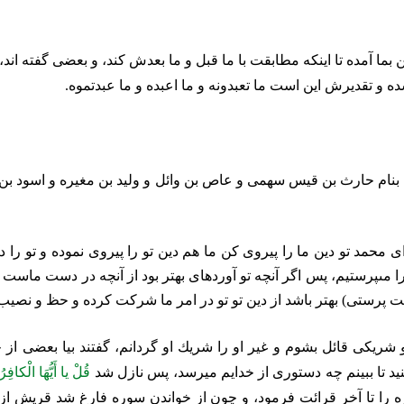
 بما آمده تا
اينكه مطابقت با ما قبل و ما بعدش كند، و بعضى گفته ‏اند
و تقديرش اين است ما تعبدونه و ما اعبده و ما عبدتموه.
ش بنام حارث بن قيس سهمى و عاص بن وائل و وليد بن مغيره و اسود ب
حمد تو دين ما را پيروى كن ما هم دين تو را پيروى نموده و تو را د
ا مى‏پرستيم، پس اگر آنچه تو آورده‏اى بهتر بود از آنچه در دست ماس
ت پرستى) بهتر باشد از دين تو تو در امر ما شركت كرده و حظ و نصيب خ
ريكى قائل بشوم و غير او را شريك او گردانم، گفتند بيا بعضى از خدا
يد تا ببينم چه دستورى از خدايم ميرسد، پس نازل شد
قُلْ يا أَيُّهَا الْكاف
ه را تا آخر قرائت فرمود، و چون از خواندن سوره فارغ شد قريش از 