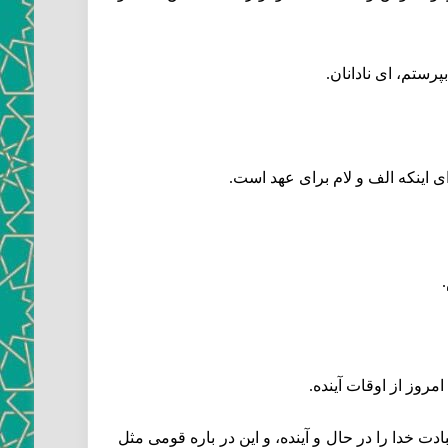
پرستم، اى نادانان.
ى اينكه الف و لام براى عهد است.
مروز از اوقات آينده.
ت خدا را در حال و آينده، و اين در باره قومى مثل