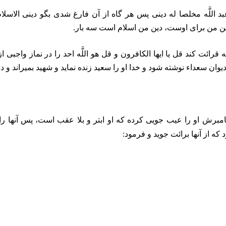
د اللَّه مخلصا له دينى پس هر گاه از آن فارغ شدى بگو دينى الاسلام
دين من براى اوست، دين من اسلام است سه بار.
ائت كند قل يا ايها الكافرون و قل هو اللَّه احد را در نماز واجبى ا
ديوان سعداء نوشته شود و خدا او را سعيد زنده نمايد و شهيد بميراند و 
برش او را عيب جويى كرده كه او ابتر و بلا عقب است، پس آنها را رد
 كه از آنها برائت جويد و فرمود: