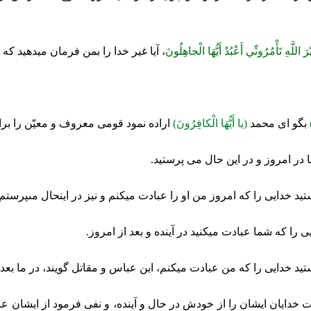
رَ اللَّهِ تَأْمُرُونِّي أَعْبُدُ أَيُّهَا الْجاهِلُونَ‏
، آيا غير خدا را بمن فرمان ميدهيد كه ب
بگو اى محمد
(يا أَيُّهَا الْكافِرُونَ)
اراده نمود قومى معروف و معيّن را برا
 در امروز و در اين حال مى ‏پرستيد.
د خدايى را كه امروز من او را عبادت ميكنم و نيز در اينحال مى‏پرستم.
 را كه شما عبادت ميكنيد در آينده و بعد از امروز.
د خدايى را كه من عبادت ميكنم، ابن عباس و مقاتل گويند، در ما بعد ا
 خدايان ايشان را از خودش در حال و آينده، و نفى فرمود از ايشان عباد