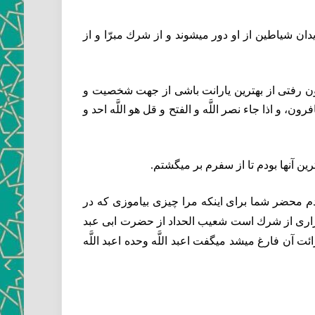
ان شياطين از او دور ميشوند و از شرك مبرّا و از
ون رفتى از بهترين يارانت باشى از جهت شخصيت و
 و اذا جاء نصر اللَّه و الفتح و قل هو اللَّه احد و
ين آنها بودم تا از سفرم بر ميگشتم.
دم محضر شما براى اينكه‏
مرا چيزى بياموزى كه در
و بيزارى از شرك است شعيب الحداد از حضرت ابى عبد
ت آن فارغ ميشد ميگفت اعبد اللَّه وحده اعبد اللَّه