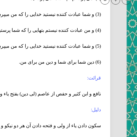
=
+
-
(3) و شما عبادت كننده نيستيد خدايى را كه من ميپرستم
(4) و من عبادت كننده نيستم بتهايى را كه شما پرستيده ‏ايد
(5) و شما عبادت كننده نيستيد خدايى را كه من ميپرستم
(6) دين شما براى شما و دين من براى من.
قرائت:
نافع و ابن كثير و حفص از عاصم (لى دين) بفتح ياء و د
دليل:
سكون دادن ياء از ولى و فتحه دادن آن هر دو نيكو و