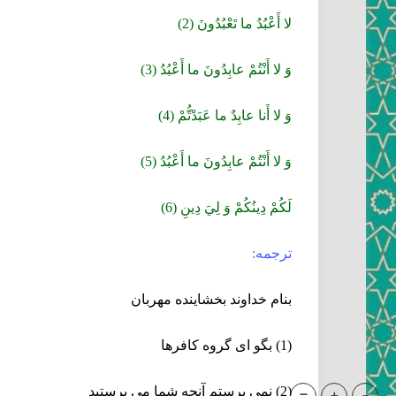
لا أَعْبُدُ ما تَعْبُدُونَ (2)
وَ لا أَنْتُمْ عابِدُونَ ما أَعْبُدُ (3)
وَ لا أَنا عابِدٌ ما عَبَدْتُّمْ (4)
وَ لا أَنْتُمْ عابِدُونَ ما أَعْبُدُ (5)
لَكُمْ دِينُكُمْ وَ لِيَ دِينِ (6)
ترجمه:
بنام خداوند بخشاينده مهربان
(1) بگو اى گروه كافرها
(2) نمى ‏پرستم آنچه شما مى‏ پرستيد