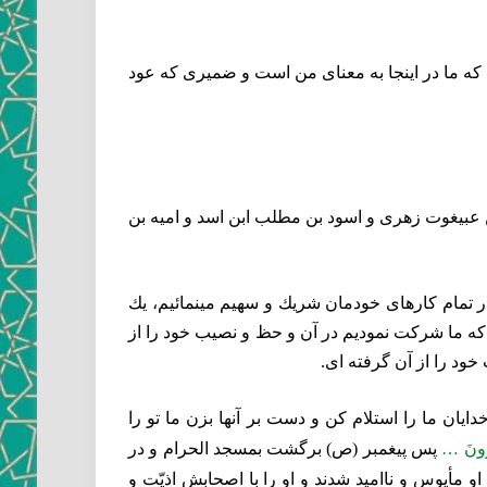
، كه ما در اينجا به معناى من است و ضميرى كه عود
ن عبيغوت زهرى و اسود بن مطلب ابن اسد و اميه بن
ر تمام كارهاى خودمان شريك و سهيم مينمائيم، يك
ت كه ما شركت نموديم در آن و حظ و نصيب خود را از
ود را از آن گرفته‏ اى.
يان ما را استلام كن و دست بر آنها بزن ما تو را
ِرُونَ …
پس پيغمبر (ص) برگشت بمسجد الحرام و در
او مأيوس و نااميد شدند
و او را با اصحابش اذيّت و