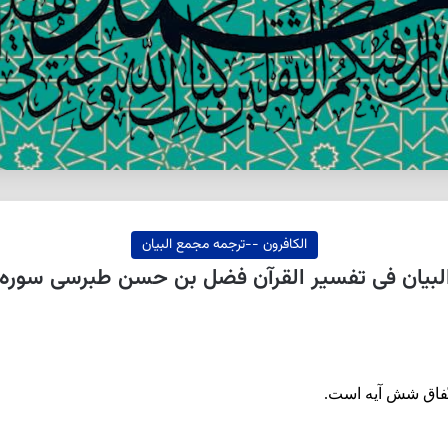
الکافرون --ترجمه مجمع البيان
یان فی تفسیر القرآن فضل بن حسن طبرسی سوره الکوثر 
تّفاق شش آيه است.