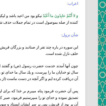
اعراب:
وَ لا أَنْتُمْ عابِدُونَ ما أَعْبُدُ
نيكو بود من اعبد باشد و ليكن
كننده از صله بموصول است در تمام جملات حذف شده 
شأن نزول:
اين سوره در باره چند نفر از صناديد و بزرگان قري
خلف نازل شده است.
چون آنها آمدند خدمت حضرت رسول (ص) و گفتند اى م
سال تو خدايان ما را بپرست، و يك سال ما خداى تو ر
آن دريافت كرده‏ ايم و اگر آنچه در دست ماست (از ب
پس آن حضرت فرمود پناه ميبرم بر خدا كه براى او ش
تصديق نموده و خداى تو را مى‏پرستيم فرمود، صبر كن
آن پر بود از قريش، پس بر سر ايشان ايستاد و سور