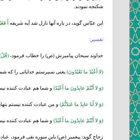
شكنجه نمودند.
ابن عبّاس گويد، در باره آنها نازل شد آيه شريفه‏
أَ فَغَيْ
تفسير:
خداوند سبحان پيامبرش (ص) را خطاب فرمود،
(قُلْ)
(لا أَعْبُدُ ما تَعْبُدُونَ)
يعنى نمى‏پرستم خدايانى را كه شما
(وَ لا أَنْتُمْ عابِدُونَ ما أَعْبُدُ)
و شما هم عبادت كننده نيستي
(وَ لا أَنا عابِدٌ ما عَبَدْتُّمْ)
و من عبادت كننده نيستم بتهايى
(وَ لا أَنْتُمْ عابِدُونَ ما أَعْبُدُ)
و شما هم عبادت كننده نيستي
زجاج گويد: پيغمبر (ص) باين سوره نفى فرمود، عبادت