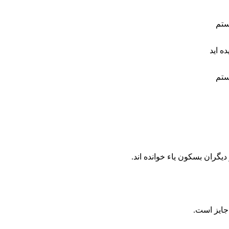
يگران بسكون ياء خوانده‏ اند.
 جايز است.