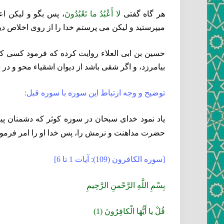
هر گاه گفتى‏
لا أَعْبُدُ ما تَعْبُدُونَ‏
، پس بگو و ليكن اعب
ميپرستيد و ليكن مى‏ پرستم خدا را از روى اخلاص 
حسين بن ابى العلاء روايت كرده كه فرمود كسى كه قر
بيامرزد، و اگر شقى باشد از ديوان اشقياء محو و در 
توضيح و وجه ارتباط اين سوره با سوره قبل:
ياد نمود خداى سبحان در سوره كوثر كه دشمنان پيام
حضرت مداهنت و نرمش را، پس خدا او را
امر فرمود
[سوره الكافرون (109): آيات 1 تا 6]
بِسْمِ اللَّهِ الرَّحْمنِ الرَّحِيمِ‏
قُلْ يا أَيُّهَا الْكافِرُونَ (1)