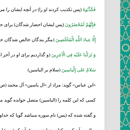
فَكَذَّبُوهُ‏
(پس تكذيب كردند او را) در آنچه ايشان را مى
فَإِنَّهُمْ لَمُحْضَرُونَ‏
(پس ايشان احضار شدگان) براى حس
إِلَّا عِبادَ اللَّهِ الْمُخْلَصِينَ‏
(مگر بندگان خالص شدگان خداون
وَ تَرَكْنا عَلَيْهِ فِي الْآخِرِينَ‏
(و گذارديم براى او در آخر ا
سَلامٌ عَلى‏ إِلْ‏ياسِينَ‏
(سلام بر الياسين)
«ابن عباس» گويد: مراد از «ال ياسين» آل محمد (ص)
كسى كه اين كلمه را (الياسين) متصل خوانده گويد مرا
و گفته شده كه (يس) نام سوره مى‏باشد گويا كه خدا