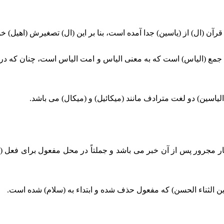
ن (ال) از (ياسين) جدا آمده است، بنا بر اين (ال) تصغيرش (اهيل) خوا
ن) جمع (الياس) است كه به معنى الياس و امت الياس است، چنان كه
لياسين) دو لغت مترادف مانند (ميكائيل) و (ميكال) مى ‏باشد.
ار مجرور پس از آن خبر مى ‏باشد و جملتاً در محل مفعول براى فعل (ترك
ين الثناء الحسن) كه مفعول حذف شده و ابتداء به (سلام) شده است.