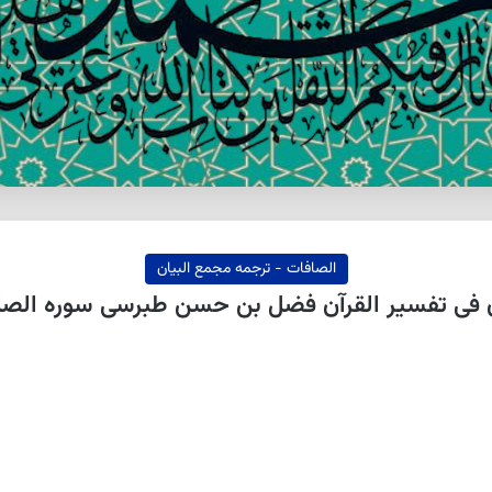
الصافات - ترجمه مجمع البیان
 تفسیر القرآن فضل بن حسن طبرسی سوره الصافّات‏ 123 ال