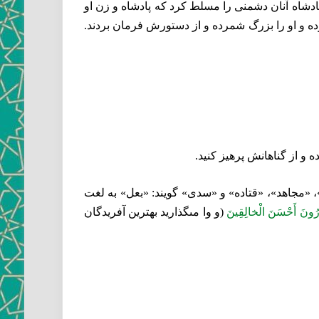
پادشاه آنان دشمنى را مسلط كرد كه پادشاه و زن او
رده و او را بزرگ شمرده و از دستورش فرمان بردند.
ه و از گناهانش پرهيز كنيد.
ه»، «مجاهد»، «قتاده» و «سدى» گويند: «بعل» به لغت
رُونَ أَحْسَنَ الْخالِقِينَ‏
(و وا مى‏گذاريد بهترين آفريدگان