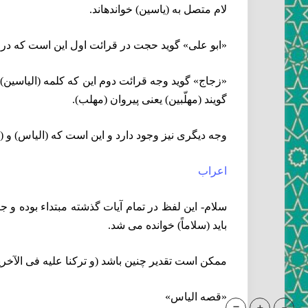
لام متصل به (ياسين) خوانده‏اند.
«ابو على» گويد حجت در قرائت اول اين است كه در قرآ
«زجاج» گويد وجه قرائت دوم اين كه كلمه (الياسي
‏گويند (مهلّبين) يعنى پيروان (مهلب).
وجه ديگرى نيز وجود دارد و اين است كه (الياس) و (ا
اعراب‏
سلام- اين لفظ در تمام آيات گذشته مبتداء بوده و ج
بايد (سلاماً) خوانده مى ‏شد.
ممكن است تقدير چنين باشد (و تركنا عليه فى الآخر
«قصه الياس»