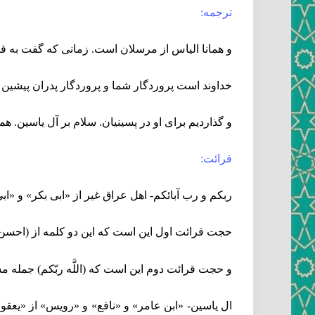
ترجمه:
و همانا الياس از مرسلان است. زمانى كه گفت به قومش آ
خداوند است پروردگار شما و پروردگار پدران پيشين 
و گذارديم براى او در پسينيان. سلام بر آل ياسين. هم
قرائت:
ربكم و رب آبائكم- اهل عراق غير از «ابى بكر» و «ابى
حجت قرائت اول اين است كه اين دو كلمه از (احسن ا
و حجت قرائت دوم اين است كه (اللَّه ربّكم) جمله مس
ال ياسين- «ابن عامر» و «نافع» و «رويس» از «يعقوب