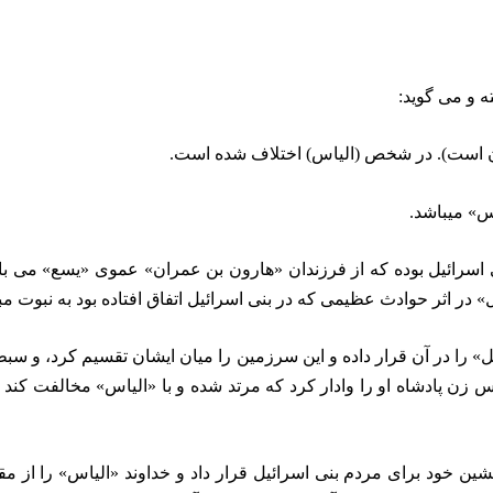
 و مى ‏گويد:
ان است). در شخص‏
(الياس) اختلاف شده است.
يس» ميباشد.
ن بنى اسرائيل بوده كه از فرزندان «هارون بن عمران» عموى «يسع» مى 
 در اثر حوادث عظيمى كه در بنى اسرائيل اتفاق افتاده بود به نبوت م
 را در آن قرار داده و اين سرزمين را ميان ايشان تقسيم كرد، و سبطى
 زن پادشاه او را وادار كرد كه مرتد شده و با «الياس» مخالفت كند 
ين خود براى مردم بنى اسرائيل قرار داد و خداوند «الياس» را از مقا