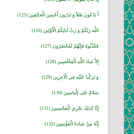
أَ تَدْعُونَ بَعْلاً وَ تَذَرُونَ أَحْسَنَ الْخالِقِينَ (125)
اللَّهَ رَبَّكُمْ وَ رَبَّ آبائِكُمُ الْأَوَّلِينَ (126)
فَكَذَّبُوهُ فَإِنَّهُمْ لَمُحْضَرُونَ (127)
إِلاَّ عِبادَ اللَّهِ الْمُخْلَصِينَ (128)
وَ تَرَكْنا عَلَيْهِ فِي الْآخِرِينَ (129)
سَلامٌ عَلى‏ إِلْ‏ياسِينَ (130)
إِنَّا كَذلِكَ نَجْزِي الْمُحْسِنِينَ (131)
إِنَّهُ مِنْ عِبادِنَا الْمُؤْمِنِينَ (132)