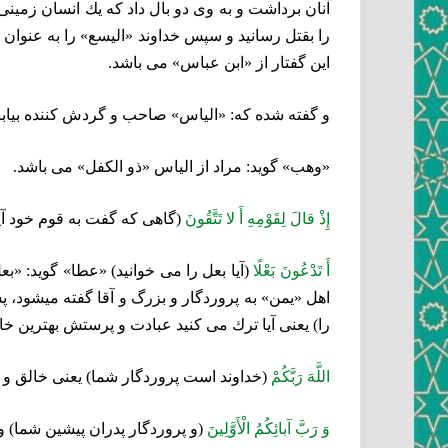
آنان برداشت و به وى دو بال داد كه يك انسان زمينى
را بقتل رسانيد و سپس خداوند «اليسع» را به عنوان 
اين گفتار از «ابن عباس» مى‏ باشد.
و گفته شده كه: «الياس» صاحب و گردش كننده بيابا
«وهب» گويد: مراد از الياس «ذو الكفل» مى ‏باشد.
إِذْ قالَ لِقَوْمِهِ أَ لا تَتَّقُونَ‏
(گاهى كه گفت به قوم خود آيا ن
أَ تَدْعُونَ بَعْلًا
(آيا بعل را مى‏ خوانيد) «عطا» گويد: «
اهل «يمن» به پروردگار و بزرگ و آقا گفته ميشود، پس
را) يعنى آيا ترك مى‏ كنيد عبادت و پرستش بهترين خال
اللَّهَ رَبَّكُمْ‏
(خداوند است پروردگار شما) يعنى خالق و
وَ رَبَّ آبائِكُمُ الْأَوَّلِينَ‏
(و پروردگار پدران پيشين شما) و 