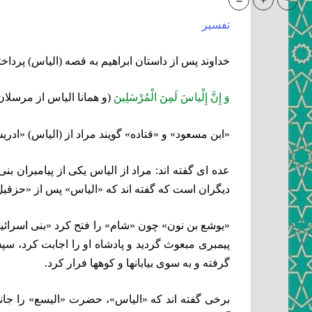
=
+
-
تفسير
خداوند پس از داستان ابراهيم به قصه (الياس) پرداخته
وَ إِنَّ إِلْياسَ لَمِنَ الْمُرْسَلِينَ‏
(و همانا الياس از مرسل
«ابن مسعود» و «قتاده» گويند مراد از (الياس) «ادر
عده‏ اى گفته ‏اند: مراد از الياس يكى از پيامبرا
ديگران است كه گفته‏ اند كه «الياس» پس از «حزقيل»
«يوشع بن نون» چون «شام» را فتح كرد «بنى اسرائيل»
پيمبرى مبعوث گرديد و پادشاه او را اجابت كرد، سپس
گرفته و به سوى بيابانها و كوه‏ها فرار كرد.
برخى گفته ‏اند كه «الياس»، حضرت «اليسع» را جانش