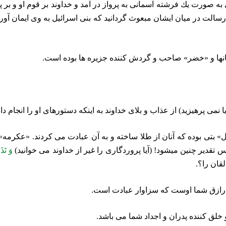
 به صورت يك فرشته آسمانى به پرواز در آمد و خداوند بر قوم او و بر 
رسالت در ميان ايشان مبعوث گردانيد كه بنى اسرائيل به وى ايمان آو
نها و «خضر» صاحب و گردش كننده جزيره‏ ها بوده است.
مى‏ پرهيزيد) از عذاب و بلاى خداوند به اينكه دستورهاى او را انجام داد
بعل» بتى بوده كه آنان از طلا ساخته و به آن عبادت مى ‏كردند. «عكرم
 تقدير چنين ميشود! (آيا پروردگارى را غير از خداوند مى‏ خوانيد)
وَ تَذَ
قان را؟.
 رازق شما اوست كه سزاوار عبادت است.
خلق كننده پدران و اجداد شما مى‏ باشد.