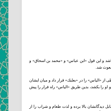
‏باشد و اين قول «ابن عباس» و «محمد بن اسحاق» و
بعوث شد.
 از «الياس» را در «بعلبك» قرار داد و ميان ايشان
و او را بكشد، بدين طريق «الياس» راه فرار را پيش
بل ديدگانشان بالا برده و لذت طعام و شراب را از