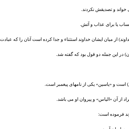
 ‏خواند و تصديقش نكردند.
اب يا براى عذاب و آتش.
د) از ميان ايشان خداوند استثناء و جدا كرده است آنان را كه عبادت خ
ن) در اين جمله دو قول بود كه گفته شد.
 است و «ياسين» يكى از نامهاى پيغمبر است.
د از آن «الياس» و پيروان او مى ‏باشد.
وند فرموده است: