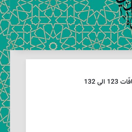
ی 132