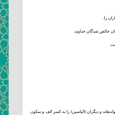
ران را.
گان خالص شدگان خداوند.
ست.
نده‏اند و ديگران (الياسين) را به كسر الف و سكون