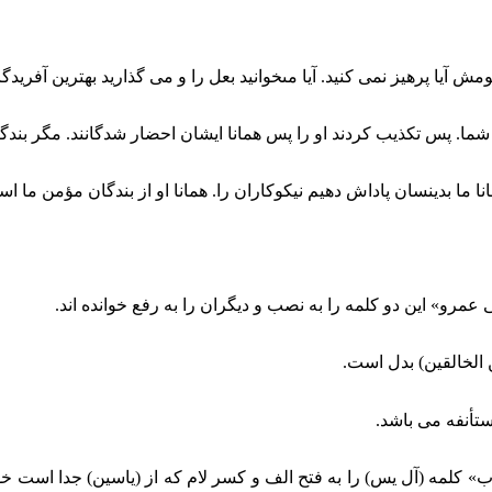
يا پرهيز نمى ‏كنيد. آيا مى‏خوانيد بعل را و مى‏ گذاريد بهترين آفريدگا
شما. پس تكذيب كردند او را پس همانا ايشان احضار شدگانند. مگر بند
انا ما بدينسان پاداش دهيم نيكوكاران را. همانا او از بندگان مؤمن ما ا
 عمرو» اين دو كلمه را به نصب و ديگران را به رفع خوانده ‏اند.
لخالقين) بدل‏
است.
تأنفه مى ‏باشد.
» كلمه (آل يس) را به فتح الف و كسر لام كه از (ياسين) جدا است خوا