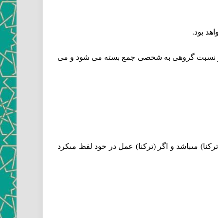
هد بود.
 در نسبت گروهى به شخصى جمع بسته مى ‏شود و مى
نا) مى‏باشد و اگر (تركنا) عمل در خود لفظ مى‏كرد