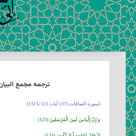
ترجمه مجمع البیان فی
[سوره الصافات (37): آيات 123 تا 132]
وَ إِنَّ إِلْياسَ لَمِنَ الْمُرْسَلِينَ (123)
إِذْ قالَ لِقَوْمِهِ أَ لا تَتَّقُونَ (124)