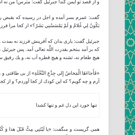
و از قصد تو ايمن كند! جبرئيل گفت: مترس! من نه 
گفت: عمرم بسر آمده و اجل در رسيده كه بقبض روح آ
يَكُونُ لِي غُلامٌ وَ لَمْ يَمْسَسْنِي بَشَرٌ؟» از كج
جبرئيل گفت: بارى بدان كه آفرينش فرزند نه بمدت و
كه بر آمد بى‏تخم بقدرت اللَّه تعالى آمد. پس جبرئي
هيچ طعام نه، تشنه و هيچ قطره آب نه، و يك رفيق سا
«فَأَجاءَهَا الْمَخاضُ إِلى‏ جِذْعِ النَّخْلَةِ» از ب
آرم و چه گويم؟ كه اين كودك از كجا آوردم؟ و از كج
تنها خورد اين دل غم و تنها كشدا
همى گريست و مى‏گفت: «يا لَيْتَنِي مِتُّ قَبْلَ هذا 