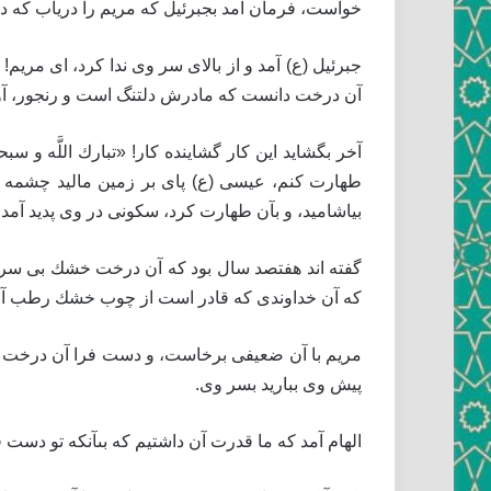
خواست، فرمان آمد بجبرئيل كه مريم را درياب كه د
جبرئيل (ع) آمد و از بالاى سر وى ندا كرد، اى مريم! دلتن
آن درخت دانست كه مادرش دلتنگ است و رنجور، آواز دا
آخر بگشايد اين كار گشاينده كار! «تبارك اللَّه و 
طهارت كنم، عيسى (ع) پاى بر زمين ماليد چشمه آب پديد 
بياشاميد، و بآن طهارت كرد، سكونى در وى پديد آمد، آرز
گفته ‏اند هفتصد سال بود كه آن درخت خشك بى سروى ش
كه آن خداوندى كه قادر است از چوب خشك رطب آرد، 
مريم با آن ضعيفى برخاست، و دست فرا آن درخت خ
پيش وى بباريد بسر وى.
الهام آمد كه ما قدرت آن داشتيم كه بى‏آنكه تو دست 