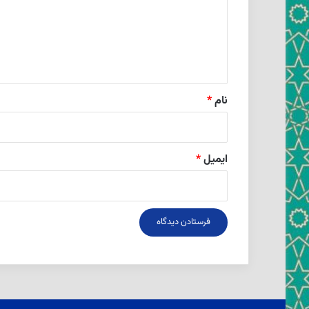
گ
ا
ه
*
نام
*
ایمیل
*