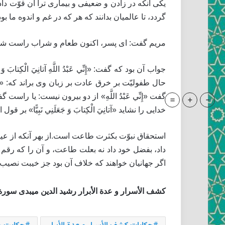
يكى آنكه در زادن و ضعيفى و بيمارى ترا آن قوّت د
گردد، تا عالميان بدانند كه هر كه در غم و اندوه ما 
مريم گفت: اى پسر، اكنون طعام و شراب راست شد، 
جواب آن بود كه گفت: «إِنِّي عَبْدُ اللَّهِ آتانِيَ الْكِتا
حال طفوليّت بر خرق عادت بر زبان وى براند كه: «إِنّ
-
+
=
گفت «إِنِّي عَبْدُ اللَّهِ» از دو بيرون نيست: يا را
خدايى را نشايد «آتانِيَ الْكِتابَ وَ جَعَلَنِي نَبِيًّ
استحقاق نبوّت بكثرت طاعت است.از بهر آنكه از عيسى 
داد، بفضل خود داد نه بعلت طاعت، و آن را كه رقم 
اگر جهانيان خواهند كه خلاف آن بود جز خيبت نصيب اي
كشف الأسرار و عدة الأبرار رشيد الدين ميبدى سورة مريم