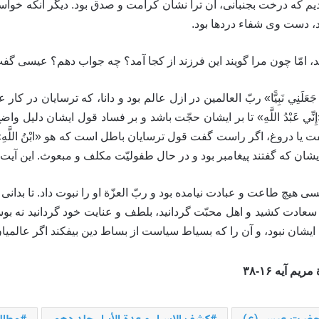
اديم كه درخت بجنبانى، آن ترا نشان كرامت و صدق بود. ديگر آنكه خو
بود، دست وى شفاء دردها بود.
امّا چون مرا گويند اين فرزند از كجا آمد؟ چه جواب دهم؟ عيسى گف
بَ وَ جَعَلَنِي نَبِيًّا» ربّ العالمين در ازل عالم بود و دانا، كه ترسايان در كا
ِي عَبْدُ اللَّهِ» تا بر ايشان حجّت باشد و بر فساد قول ايشان دليل و
ست گفت يا دروغ، اگر راست گفت قول ترسايان باطل است كه هو «ابْنُ اللَّه
ا» بر قول ايشان كه گفتند پيغامبر بود و در حال طفوليّت مكلف و مبعوث. اين آ
هيچ طاعت و عبادت نيامده بود و ربّ العزّة او را نبوت داد. تا بدانى ك
سعادت كشيد و اهل محبّت گردانيد، بلطف و عنايت خود گردانيد نه بو
شان نبود، و آن را كه بسياط سياست از بساط دين بيفكند اگر عالميان خوا
 آیه ۱۶-۳۸