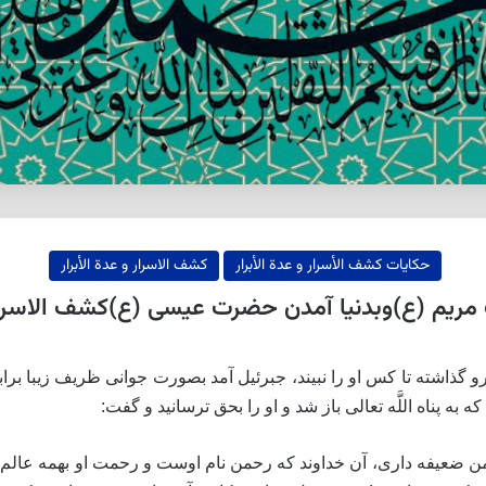
حکایات كشف الأسرار و عدة الأبرار
كشف الاسرار و عدة الأبرار
یم (ع)وبدنیا آمدن حضرت عیسی (ع)كشف الاسرار و
رو گذاشته تا كس او را نبيند، جبرئيل آمد بصورت جوانى ظريف زيبا برابر 
به پناه اللَّه تعالى باز شد و او را بحق ترسانيد و گفت:
 مرد كه قصد من ضعيفه‏ دارى، آن خداوند كه رحمن نام اوست و رحمت او بهمه ع