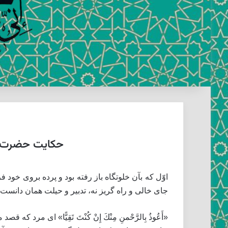
حکایت حضرت مر
اوّل كه بآن خلوتگاه باز رفته بود و پرده بروى خود ف
جاى خالى و راه گريز نه، تدبير و حيلت همان دانست كه 
«أَعُوذُ بِالرَّحْمنِ مِنْكَ إِنْ كُنْتَ تَقِيًّا» اى