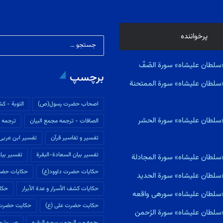
پرخواننده
سلطان علیشاه» سورة الصّفّ
برچسپ
«سلطان علیشاه» سورة الممتحنة
اصحاب حضرت رسول(ص)
التوبة - كش
«سلطان علیشاه» سورة الحشر
الصافات - ترجمه مجمع البیان
ترجمه م
تفسير و تفاسير قرآن
تفسیر ابن عربى
تفسیر بیان السعادة-البقرة
تفسیر بیان
«سلطان علیشاه» سورة المجادلة
حکایات حضرت داوود(ع)
حکایات حضر
«سلطان علیشاه» سورة الحديد
حکایات كشف الأسرار و عدة الأبرار
حکای
ی«سلطان علیشاه» سورهى واقعه
حکایت حضرت علی (ع)
حکایت حضرت
سلطان علیشاه» سورة الرّحمن
رحمه من الرحمن سوره البقره
ص -ترجم