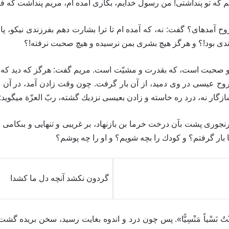
آنم كه تو پنداشتى! من رسول خدايم، بكارى آمده‏ ام، مريم پنداشت 
مده‏اى؟ گفت: نه، كه آمده ‏ام تا ترا بشارت دهم بفرزندى نيكو، پا
ا مرا فرزندى بود!؟ و هرگز هيچ بشرى بمن نرسيده و هيچ صحبت نرفته!؟
 صحبت است، كه بقدرت و مشيّت است. مريم گفت: هرگز كه ديد كه نباتى
ل روح عيسى در وى دميد، از آن بار گرفت. چون وقت زادن آمد، در آن بياب
زگار نه، درد ره خاسته و زادن بعيسى نزديك گشته، ربّ العزّة ميگويد:
ى طاقتى و رنجورى پشت بآن درخت خرما بن بازنهاد، بر غريبى و تنهايى و بى‏كا
ا بار گرفتم؟ و كودك را بچه شويم؟ و او را چه پوشم؟
گردون نكشد آنچه دل ما كشدا
وَ كُنْتُ نَسْياً مَنْسِيًّا». پس چون درد و اندوه بغايت رسيد، سخن ب