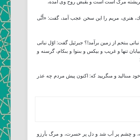
كه فريشته مرگ است است و بقبض روح وى آمده،
ك، هنرى، مريم را اين سخن عجب آمد، گفت: «أَنَّى
 بى‏تخم از زمين برآمد!؟ جبرئيل گفت: اوّل نباتى
ان تنها و غريب و بيكس و بى‏نوا و بى‏كام، گرسنه و
مى خود مى‏ناليد و مى‏گرييد كه: اكنون پيش مردم چه عذر
ريده گشت، و چشم پر آب شد و دل پر حسرت، و مرگ بآرزو