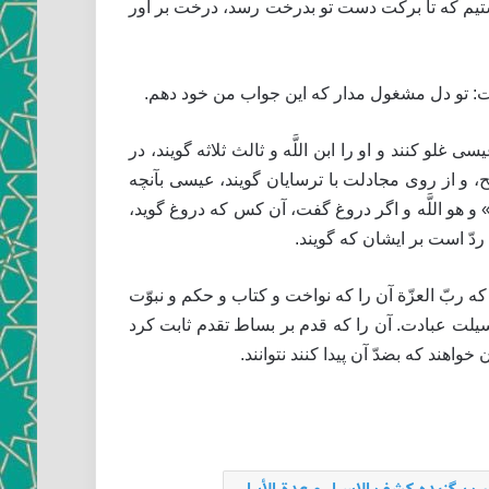
استيم كه تا بركت دست تو بدرخت رسد، درخت بر آور
ت: تو دل مشغول مدار كه اين جواب من خود دهم.
ر عيسى غلو كنند و او را ابن اللَّه و ثالث ثلاثه گويند، در
اضح، و از روى مجادلت با ترسايان گويند، عيسى بآنچه
ِ» و هو اللَّه و اگر دروغ گفت، آن كس كه دروغ گويد،
يت ردّ است بر ايشان كه گويند.
ه ربّ العزّة آن را كه نواخت و كتاب و حكم و نبوّت
سيلت عبادت. آن را كه قدم بر بساط تقدم ثابت كرد
هند كه بضدّ آن پيدا كنند نتوانند.