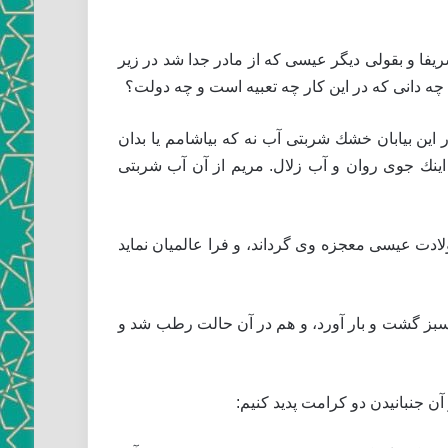
يّدا شريفا و بقولى ديگر عيسى كه از مادر جدا شد در زير
، چه دانى كه در اين كار چه تعبيه است و چه دولت؟
ر اين بيابان خشك شربتى آب نه كه بياشامم يا بدان
مادر! اينك جوى روان و آب زلال. مريم از آن آب شربتى
ولادت عيسى معجزه وى گرداند، و فرا عالميان نمايد
بز گشت و بار آورد، و هم در آن حالت رطب شد و
آن جنبانيدن دو كرامت پديد كنيم: