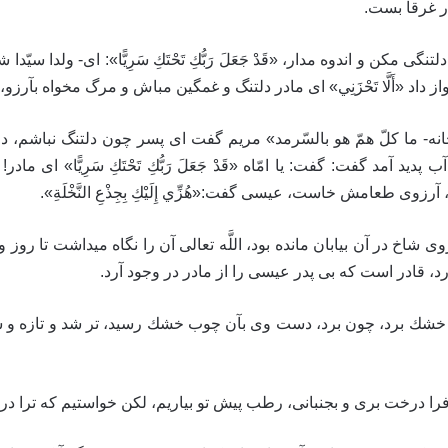
ر غرقا بست.
گى مكن و اندوه مدار، «قَدْ جَعَلَ رَبُّكِ تَحْتَكِ سَرِيًّا»: اى- ولدا س
د «أَلَّا تَحْزَنِي» اى مادر دلتنگ و غمگين مباش و مرگ مخواه بآرزو
سبحانه- ما كلّ همّ هو بالسّرمد» مريم گفت اى پسر چون دلتنگ نباشم، د
آمد گفت: گفت: يا امّاه «قَدْ جَعَلَ رَبُّكِ تَحْتَكِ‏ سَرِيًّا» اى 
وى طعامش خاست، عيسى گفت:«هُزِّي إِلَيْكِ بِجِذْعِ النَّخْلَةِ».
اخ در آن بيابان مانده بود، اللَّه تعالى آن را نگاه ميداشت تا روز 
قادر است كه بى پدر عيسى را از مادر در وجود آرد.
شك برد، چون برد، دست وى بآن چوب خشك رسيد، تر شد و تازه و س
فرا درخت برى و بجنبانى، رطب پيش تو بياريم، لكن خواستيم كه ترا در 