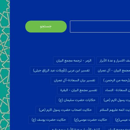
جستجو
برای:
ف الاسرار و عدة الأبرار
الزمر - ترجمه مجمع البیان
جمع البیان - آل عمران
تفسير ابن عربى (تأويلات عبد الرزاق جیلی)
(رحمه من الرحمن )
تفسیر بیان السعادة-آل عمران
 السعادة- النساء
تفسیر مجمع البیان - البقرة
ت رسول اکرم (ص)
حکایات حضرت سلیمان (ع)
ت ائمه علیهم السلام
حکایت اصحاب حضرت رسول اکرم (ص)
 عیسی(ع)
حکایت حضرت موسی(ع)
حکایت حضرت یوسف (ع)
ه مجمع البيان
كشف الأسرار و عدة الأبرار سوره بقره