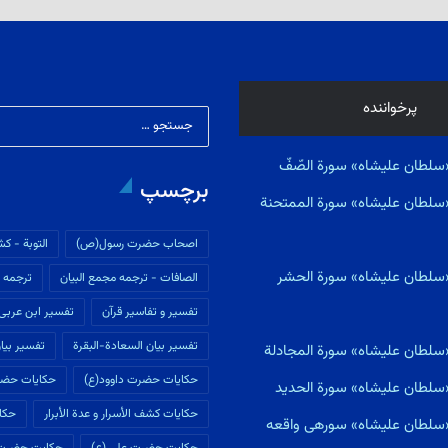
پرخواننده
سلطان علیشاه» سورة الصّفّ
برچسپ
«سلطان علیشاه» سورة الممتحنة
اصحاب حضرت رسول(ص)
التوبة - كش
«سلطان علیشاه» سورة الحشر
الصافات - ترجمه مجمع البیان
ترجمه م
تفسير و تفاسير قرآن
تفسیر ابن عربى
تفسیر بیان السعادة-البقرة
تفسیر بیان
«سلطان علیشاه» سورة المجادلة
حکایات حضرت داوود(ع)
حکایات حضر
«سلطان علیشاه» سورة الحديد
حکایات كشف الأسرار و عدة الأبرار
حکای
ی«سلطان علیشاه» سورهى واقعه