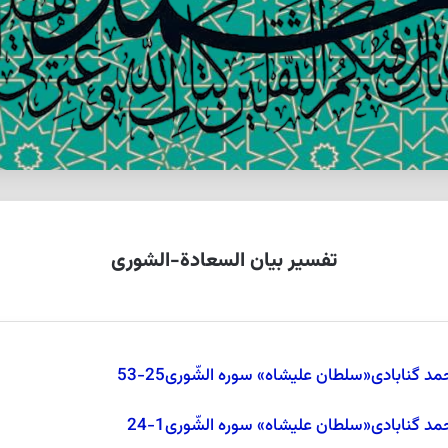
تفسیر بیان السعادة-الشورى
 گنابادی«سلطان علیشاه» سوره الشّورى25-53
 گنابادی«سلطان علیشاه» سوره الشّورى1-24