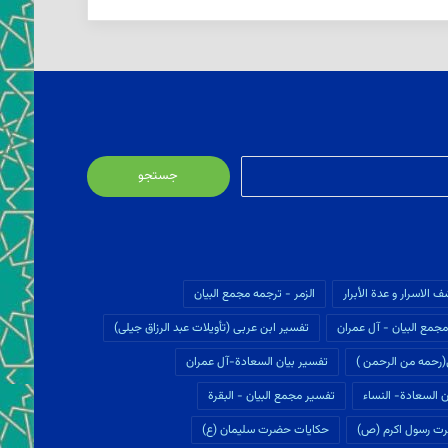
جستجو
برای:
ف الاسرار و عدة الأبرار
الزمر - ترجمه مجمع البیان
جمع البیان - آل عمران
تفسير ابن عربى (تأويلات عبد الرزاق جیلی)
(رحمه من الرحمن )
تفسیر بیان السعادة-آل عمران
 السعادة- النساء
تفسیر مجمع البیان - البقرة
ت رسول اکرم (ص)
حکایات حضرت سلیمان (ع)