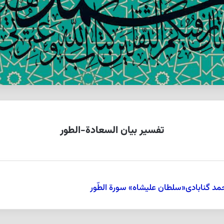
تفسیر بیان السعادة-الطور
مد گنابادی«سلطان علیشاه» سورة الطّور