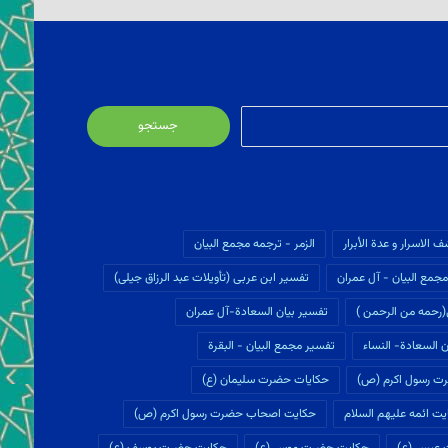
جستجو
برای:
ف الاسرار و عدة الأبرار
الزمر - ترجمه مجمع البیان
جمع البیان - آل عمران
تفسير ابن عربى (تأويلات عبد الرزاق جیلی)
(رحمه من الرحمن )
تفسیر بیان السعادة-آل عمران
 السعادة- النساء
تفسیر مجمع البیان - البقرة
ت رسول اکرم (ص)
حکایات حضرت سلیمان (ع)
ت ائمه علیهم السلام
حکایت اصحاب حضرت رسول اکرم (ص)