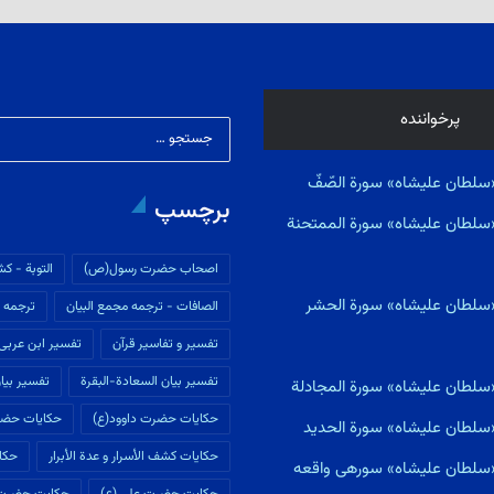
پرخواننده
سلطان علیشاه» سورة الصّفّ
برچسپ
«سلطان علیشاه» سورة الممتحنة
اصحاب حضرت رسول(ص)
التوبة - كش
«سلطان علیشاه» سورة الحشر
الصافات - ترجمه مجمع البیان
ترجمه م
تفسير و تفاسير قرآن
تفسیر ابن عربى
تفسیر بیان السعادة-البقرة
تفسیر بیان
«سلطان علیشاه» سورة المجادلة
حکایات حضرت داوود(ع)
حکایات حضر
«سلطان علیشاه» سورة الحديد
حکایات كشف الأسرار و عدة الأبرار
حکای
ی«سلطان علیشاه» سورهى واقعه