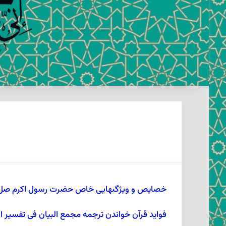
خصايص و ويژگىهايى خاص حضرت رسول اکرم صل ال
فواید قرآن خواندن ترجمه مجمع البیان فی تفسیر ال