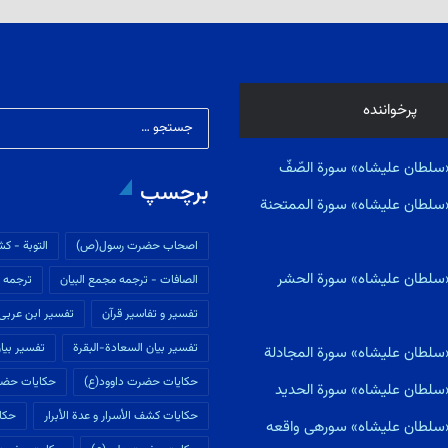
پرخواننده
سلطان علیشاه» سورة الصّفّ
برچسپ
«سلطان علیشاه» سورة الممتحنة
اصحاب حضرت رسول(ص)
التوبة - كش
«سلطان علیشاه» سورة الحشر
الصافات - ترجمه مجمع البیان
ترجمه م
تفسير و تفاسير قرآن
تفسیر ابن عربى
تفسیر بیان السعادة-البقرة
تفسیر بیان
«سلطان علیشاه» سورة المجادلة
حکایات حضرت داوود(ع)
حکایات حضر
«سلطان علیشاه» سورة الحديد
حکایات كشف الأسرار و عدة الأبرار
حکای
ی«سلطان علیشاه» سورهى واقعه