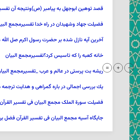
قصد توهین ابوجهل به پیامبر (ص)ونتیجه آن تفسیر
فضیلت جهاد وشهیدان در راه خدا تفسیرمجمع البیا
آخرين آيه نازل شده بر حضرت رسول اکرم صل الله ع
خانه كعبه را كه تاسيس كرد؟تفسیرمجمع البیان
=
+
-
ريشه بت پرستى در عالم‏ و عرب _تفسیرمجمع البیا
يك بررسى اجمالى در باره گمراهى و هدايت ترجمه
فضیلت سورة الملک مجمع البیان فی تفسیر القرآ
جایگاه آسیه مجمع البیان فی تفسیر القرآن فضل ب