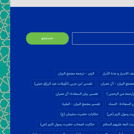
جستجو
برای:
ف الاسرار و عدة الأبرار
الزمر - ترجمه مجمع البیان
جمع البیان - آل عمران
تفسير ابن عربى (تأويلات عبد الرزاق جیلی)
(رحمه من الرحمن )
تفسیر بیان السعادة-آل عمران
 السعادة- النساء
تفسیر مجمع البیان - البقرة
ت رسول اکرم (ص)
حکایات حضرت سلیمان (ع)
ت ائمه علیهم السلام
حکایت اصحاب حضرت رسول اکرم (ص)