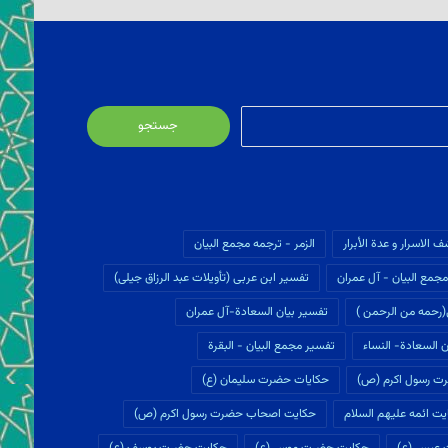
جستجو
برای:
ف الاسرار و عدة الأبرار
الزمر - ترجمه مجمع البیان
جمع البیان - آل عمران
تفسير ابن عربى (تأويلات عبد الرزاق جیلی)
(رحمه من الرحمن )
تفسیر بیان السعادة-آل عمران
 السعادة- النساء
تفسیر مجمع البیان - البقرة
ت رسول اکرم (ص)
حکایات حضرت سلیمان (ع)
ت ائمه علیهم السلام
حکایت اصحاب حضرت رسول اکرم (ص)