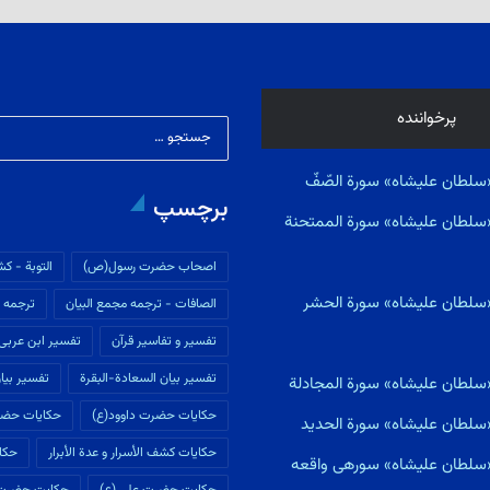
پرخواننده
سلطان علیشاه» سورة الصّفّ
برچسپ
«سلطان علیشاه» سورة الممتحنة
اصحاب حضرت رسول(ص)
التوبة - كش
«سلطان علیشاه» سورة الحشر
الصافات - ترجمه مجمع البیان
ترجمه م
تفسير و تفاسير قرآن
تفسیر ابن عربى
تفسیر بیان السعادة-البقرة
تفسیر بیان
«سلطان علیشاه» سورة المجادلة
حکایات حضرت داوود(ع)
حکایات حضر
«سلطان علیشاه» سورة الحديد
حکایات كشف الأسرار و عدة الأبرار
حکای
ی«سلطان علیشاه» سورهى واقعه