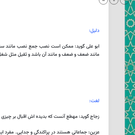
=
+
-
دليل:
ابو على گويد: ممكن است نصب جمع نصب مانند سق
مانند ضعف و ضعف و مانند آن باشد و ثقيل مثل شغ
لغت:
زجاج گويد: مهطع آنست كه بديده ‏اش اقبال بر چيزى ك
عزين: جماعاتى هستند در پراكندگى و جدايى. مفرد اي