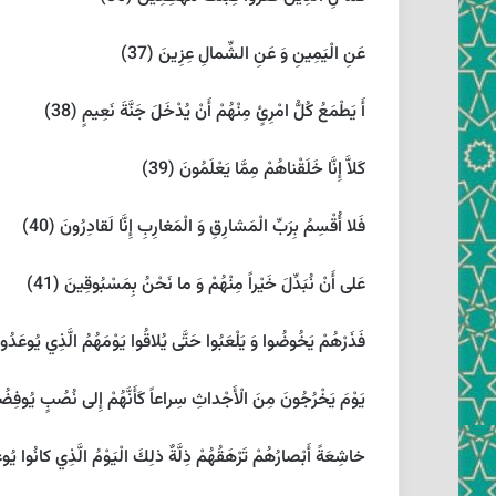
عَنِ الْيَمِينِ وَ عَنِ الشِّمالِ عِزِينَ (37)
أَ يَطْمَعُ كُلُّ امْرِئٍ مِنْهُمْ أَنْ يُدْخَلَ جَنَّةَ نَعِيمٍ (38)
كَلاَّ إِنَّا خَلَقْناهُمْ مِمَّا يَعْلَمُونَ (39)
فَلا أُقْسِمُ بِرَبِّ الْمَشارِقِ وَ الْمَغارِبِ إِنَّا لَقادِرُونَ (40)
عَلى‏ أَنْ نُبَدِّلَ خَيْراً مِنْهُمْ وَ ما نَحْنُ بِمَسْبُوقِينَ (41)
فَذَرْهُمْ يَخُوضُوا وَ يَلْعَبُوا حَتَّى يُلاقُوا يَوْمَهُمُ الَّذِي يُوعَدُونَ
يَوْمَ يَخْرُجُونَ مِنَ الْأَجْداثِ سِراعاً كَأَنَّهُمْ إِلى‏ نُصُبٍ يُوفِضُون
خاشِعَةً أَبْصارُهُمْ تَرْهَقُهُمْ ذِلَّةٌ ذلِكَ الْيَوْمُ الَّذِي كانُوا يُوعَ