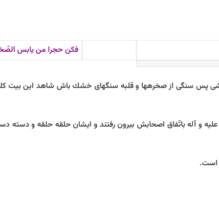
فكن حجرا من يابس الصّخر
شى پس سنگى‏ از صخره‏ها و قلبه سنگ‏هاى خشك باش شاهد اين بيت كلم
ه عليه و آله باتّفاق اصحابش بيرون رفتند و ايشان حلقه حلقه و دسته د
 است.