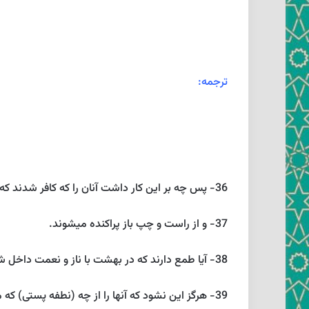
ترجمه:
36- پس چه بر اين كار داشت آنان را كه كافر شدند كه (با تمسخر) به جانبت ميشتابند.
37- و از راست و چپ باز پراكنده ميشوند.
38- آيا طمع دارند كه در بهشت با ناز و نعمت داخل شوند.
39- هرگز اين نشود كه آنها را از چه (نطفه پستى) كه ميدانند آفريديم‏ .