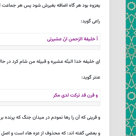
يعزوه بود هر گاه اضافه بغيرش شود پس هر جماعت از
راعى گويد:
أ خليفة الرّحمن انّ عشيرتى‏
اى خليفه خدا البتّه عشيره و قبيله من شام كرد در حا
عنتر گويد:
و قرن قد تركت لدى مكر
و قرينى كه آن را رها نمودم در ميدان جنگ كه پرنده ب
و بعضى گفته ‏اند: كه محذوف از عزه هاء است و اصل آن ع