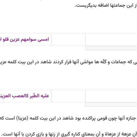
 اين جماعتها اضافه بديگريست.
امسى سوامهم عزين فلو لا
لى كه جماعات و گلّه ‏ها مواشى آنها فرار كردند شاهد در اين بيت كلمه ع
عليه الطّير كالعصب العزينا
ر جنازه آنها چون قومى پراكنده بود شاهد در اين بيت كلمه (عزينا) است 
زهة از عزهاة و آن بمعناى كناره ‏گيرى از زنها و بازى كردن با آنها است.