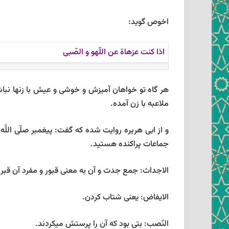
اخوص گويد:
اذا كنت عزهاة عن اللّهو و الصّبى‏
هر گاه تو خواهان آميزش و خوشى و عيش با زنها نبا
ملاعبه با زن آمده.
و از ابى هريره روايت شده كه گفت: پيغمبر صلّى اللَّ
جماعات پراكنده هستيد.
الاجداث: جمع جدث و آن به معنى قبور و مفرد آن قبر
الايفاض: يعنى شتاب كردن.
النّصب: بتى بود كه آن را پرستش ميكردند.