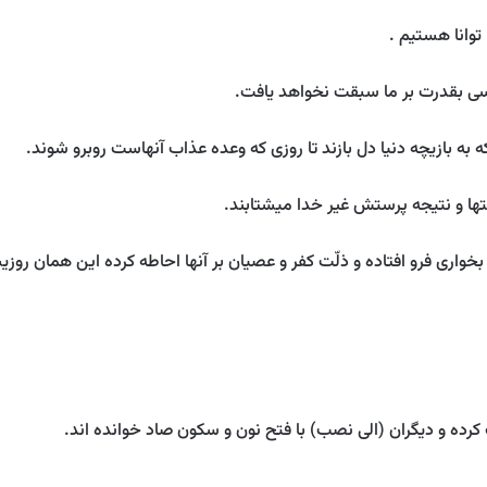
رده و ديگران (الى نصب) با فتح نون و سكون صاد خوانده‏ اند.