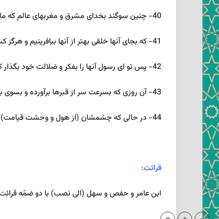
40- چنين سوگند بخداى مشرق و مغربهاى عالم كه ما توانا هستيم .
41- كه بجاى آنها خلقى بهتر از آنها بيافرينيم و هرگز كسى بقدرت بر ما سبقت نخواهد يافت.
42- پس تو اى رسول آنها را بفكر و ضلالت خود بگذار كه به بازيچه دنيا دل بازند تا روزى كه وعده عذاب آنهاست روبرو شوند.
43- آن روزى كه بسرعت سر از قبرها برآورده و بسوى بتها و نتيجه پرستش غير خدا ميشتابند.
44- در حالى كه چشمشان (از هول و وحشت قيامت) بخوارى فرو افتاده و ذلّت كفر و عصيان بر آنها احاطه كرده اين همان روزيست كه (رسولان حقّ) بآنها وعده دادند.
قرائت:
ابن عامر و حفص و سهل (الى نصب) با دو ضمّه قرائت ك