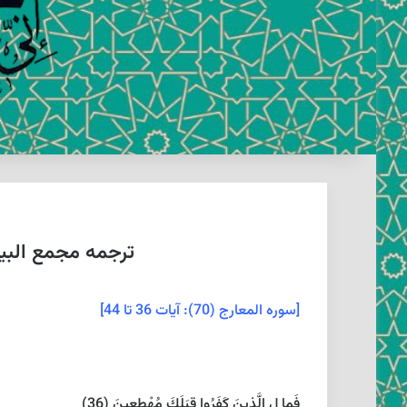
ترجمه مجمع البیان
[سوره المعارج (70): آيات 36 تا 44]
فَما لِ الَّذِينَ كَفَرُوا قِبَلَكَ مُهْطِعِينَ (36)