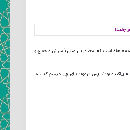
 جلمدا
ه عزهاة است كه بمعناى بى‏ ميلى بآميزش و جماع و
سته پراكنده بودند پس فرمود: براى چى ميبينم كه شما