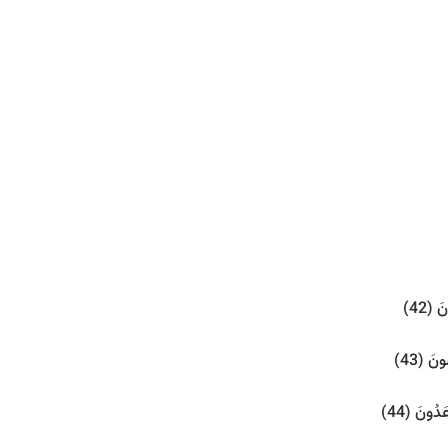
 (42)
َ (43)
دُونَ (44)