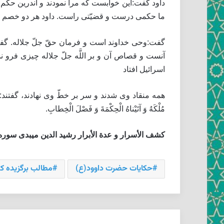
داود گفت:اين خوابست كه مرا نمودند و اندرين حكم
ما حكمى درست و قضيّتى راست. داود هر دو خصم را 
گفت:وحى خداوند است و فرمان حقّ جلّ جلاله. گفت
آنست و قصاص آن و بر اللَّه جلّ جلاله چيزى فرو نش
اسرائيل افتاد
همه منقاد وى شدند و سر بر خطّ وى نهادند، گفتند: 
مُلْكَهُ وَ آتَيْناهُ الْحِكْمَةَ وَ فَصْلَ الْخِطابِ‏.
كشف الأسرار و عدة الأبرار رشيد الدين ميبدى سوره ص آ
حکایات حضرت داوود(ع)
مطالب برگزیده كش