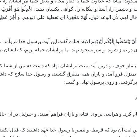
دِلُوا- مؤمنان را ميگويد: مبادا كه عداوت شما با كفار مكه، و بغض شما مر ايش
 آشنا و بيگانه را، گواهى يكسان دهيد. اعْدِلُوا هُوَ أَقْرَبُ لِلتَّقْوى‏ اى ا
حاتِ‏- اى قال لهم. لأن الوعد قول، لَهُمْ مَغْفِرَةٌ اى تغطية على ذنوبهم، وَ أَجْرٌ عَظِيمٌ‏
مْ إِذْ هَمَّ قَوْمٌ أَنْ يَبْسُطُوا إِلَيْكُمْ أَيْدِيَهُمْ‏ الاية- قتاده گفت اين آيت بر
در نماز شوند، و سر بسجود نهند، ما بر ايشان حمله بريم، كه ايشان نما
 بنماز خوف، و درين آيت منت بر ايشان نهاد كه دست دشمن از شما كوت
منزل فرو آمد، و ياران همه متفرق گشتند، و رسول خدا سلاح كه داشت
رگرفت، و روى برسول نهاد، و گفت:
.
رد. و هراسى بر وى افتاد، و ياران فراهم آمدند، و جبرئيل در آن حال 
آيت آن‏ بود كه قريظه و نضير با رسول خدا عهد داشتند كه قتال نكنند،