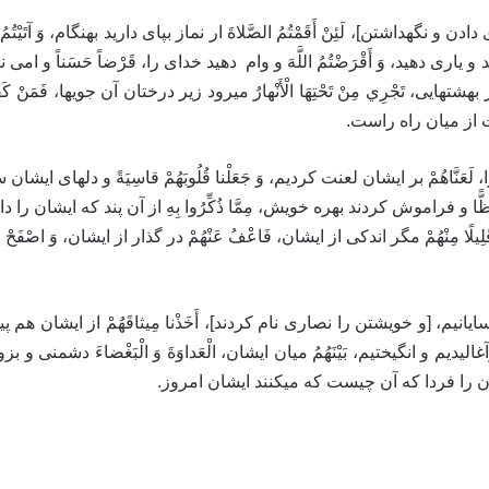
 نگه‏داشتن‏]، لَئِنْ أَقَمْتُمُ الصَّلاةَ ار نماز بپاى داريد بهنگام، وَ آتَيْتُمُ ا
رى دهيد، وَ أَقْرَضْتُمُ اللَّهَ‏ و وام دهيد خداى را، قَرْضاً حَسَناً و امى نيكو، 
ا در بهشتهايى، تَجْرِي مِنْ تَحْتِهَا الْأَنْهارُ ميرود زير درختان آن جويها، فَمَن
َعَنَّاهُمْ‏ بر ايشان لعنت كرديم، وَ جَعَلْنا قُلُوبَهُمْ قاسِيَةً و دلهاى ايشان 
اموش كردند بهره خويش، مِمَّا ذُكِّرُوا بِهِ‏ از آن پند كه ايشان را داده بودند، 
 ما ترسايانيم، [و خويشتن را نصارى نام كردند]، أَخَذْنا مِيثاقَهُمْ‏ از ايشان هم