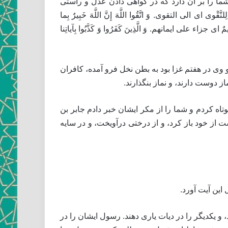
ان را، شما را بر آن دارد كه در گواهى دادن عدل و راستى
لى التقوى. وَ اتَّقُوا اللَّهَ إِنَّ اللَّهَ خَبِيرٌ بِما
 اى جزاء على ايمانهم. وَ الَّذِينَ كَفَرُوا وَ كَذَّبُوا بِآياتِنا
سول خدا فروآمد، و وى در هفتم غزا بود به بطن نخل فرو آمده، كافران
ز دوست دارند، و نماز بنگذارند.
اه كردم و شما را از مكر ايشان خبر دادم جابر بن
 از خود باز كرد، و از درختى درآويخت، و در سايه
اين آيت آورد.
 و يكديگر را در ديات يارى دهند. رسول ايشان را در