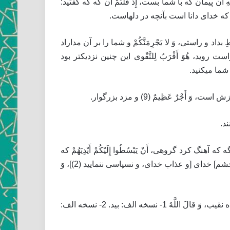
بِهِ‏ آن پيمان كه با شما بست، إِذْ قُلْتُمْ‏ آن گه كه گفتيد:
ى ايشان كه بگرويدند. كُونُوا قَوَّامِينَ‏ بحق گفتن بپاى ايستيد، لِلَّهِ‏ خداى را، شُهَداءَ گواهان باشيد (1)، بِالْقِسْطِ بداد و راستى، وَ لا يَجْرِمَنَّكُمْ‏ و شما را بر آن مداراد
ت رويد، هُوَ أَقْرَبُ لِلتَّقْوى‏ اين چنين نزديكتر بود
جْرٌ عَظِيمٌ‏ (9) و مزد بزرگوار.
 گه كه آهنگ كرد گروهى، أَنْ يَبْسُطُوا إِلَيْكُمْ أَيْدِيَهُمْ‏ كه
دست بگشايند و دست گذارند بشما ببدى، فَكَفَّ أَيْدِيَهُمْ عَنْكُمْ‏ بازداشت اللَّه دستهاى ايشان از شما، وَ اتَّقُوا اللَّهَ‏ و بترسيد از [خشم‏] خداى [و عذاب خداى، و نسپاسى ننماييد (2)]، وَ
وَ لَقَدْ أَخَذَ اللَّهُ مِيثاقَ بَنِي إِسْرائِيلَ‏ خداى پيمان ستد از بنى اسرائيل، وَ بَعَثْنا و فرستاديم، مِنْهُمُ‏ از ايشان، اثْنَيْ عَشَرَ نَقِيباً دوازده نقيب، وَ قالَ اللَّهُ‏ 1- نسخه الف: بيد. 2- نسخه الف: