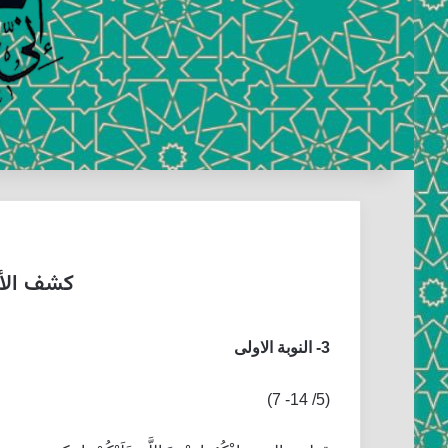
كشف الأسر
3- النوبة الاولى‏
(5/ 14- 7)