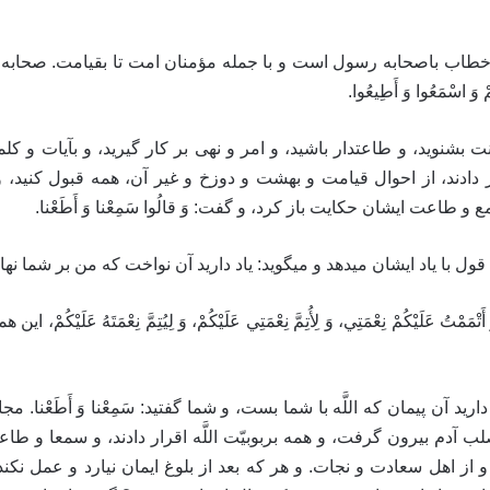
لَيْكُمْ‏- اين خطاب باصحابه رسول است و با جمله مؤمنان امت تا بقيامت. ص
وَ اسْمَعُوا وَ أَطِيعُوا.
 بشنويد، و طاعت‏دار باشيد، و امر و نهى بر كار گيريد، و بآيات و ك
ر دادند، از احوال قيامت و بهشت و دوزخ و غير آن، همه قبول كنيد، 
سمع و طاعت ايشان حكايت باز كرد، و گفت: وَ قالُوا سَمِعْنا وَ أَطَعْنا.
ول با ياد ايشان ميدهد و ميگويد: ياد داريد آن نواخت كه من بر شما نها
َيْكُمْ نِعْمَتِي‏، وَ لِأُتِمَّ نِعْمَتِي عَلَيْكُمْ‏، وَ لِيُتِمَّ نِعْمَتَهُ عَلَيْ
 وَ أَطَعْنا- ياد داريد آن پيمان كه اللَّه با شما بست، و شما گفتيد: سَمِعْنا وَ 
ب آدم بيرون گرفت، و همه بربوبيّت اللَّه اقرار دادند، و سمعا و طا
از اهل سعادت و نجات. و هر كه بعد از بلوغ ايمان نيارد و عمل نكن