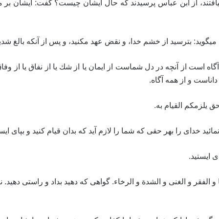
فتند، از ابن عباس پرسيدند كه حال ايشان چيست؟ گفت: ايشان بر ميثا
 عهد، ميگويد: بترسيد از خشم خدا، و نقض عهد مكنيد، و پس از آنكه بالغ شدي
 كه خداى آگاه است از آنچه در دل شماست از ايمان يا از شك يا از نفاق يا ا
 داناست و از همه آگاه.
َه بكل حق يلزمكم القيام به.
خداى را بهر حقى كه شما را لازم آيد كه بدان قيام كنيد و بپاى ايستيد، و گفته ‏
ى ايستيد.
رضا و الفقر و الغنى و الشدة و الرخاء. گواهى كه دهيد بداد و راستى د