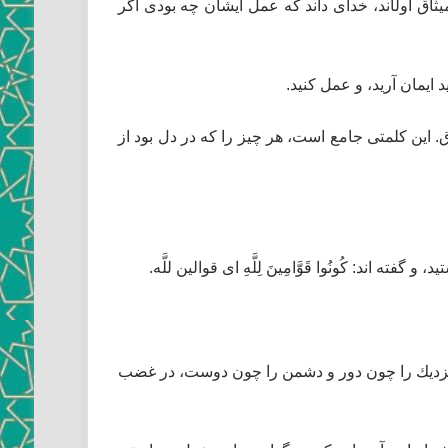
ق اول‏اند، خداى داند كه عمل ايشان چه بودى اگر
د ايمان آريد، و عمل كنيد.
ز وفاق. اين كلمتى جامع است، هر چيز را كه در دل بود از
اند: كُونُوا قَوَّامِينَ لِلَّهِ‏ اى قوالين للَّه.
هيد. نزديك را چون دور و دشمن را چون دوست، در غضب