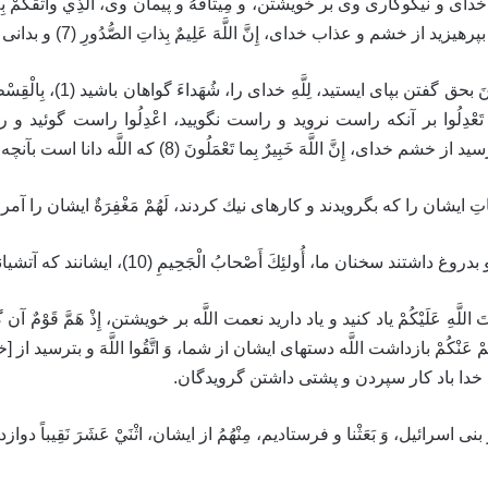
د نعمت خداى و نيكوكارى وى بر خويشتن، و مِيثاقَهُ‏ و پيمان وى، الَّذِي واثَقَكُمْ 
 عذاب خداى، إِنَّ اللَّهَ عَلِيمٌ بِذاتِ الصُّدُورِ (7) و بدانى كه خداى دانا است بآنچه در دلهاست.
يا أَيُّهَا الَّذِينَ آمَنُوا ا
ا تَعْدِلُوا بر آنكه راست نرويد و راست نگوييد، اعْدِلُوا راست گوئيد و راس
للَّهَ خَبِيرٌ بِما تَعْمَلُونَ‏ (8) كه اللَّه دانا است بآنچه شما ميكنيد.
ِحاتِ‏ ايشان را كه بگرويدند و كارهاى نيك كردند، لَهُمْ مَغْفِرَةٌ ايشان را آمرزش است، وَ أَ
اشتند سخنان ما، أُولئِكَ أَصْحابُ الْجَحِيمِ‏ (10)، ايشانند كه آتشيانند.
َتَ اللَّهِ عَلَيْكُمْ‏ ياد كنيد و ياد داريد نعمت اللَّه بر خويشتن، إِذْ هَمَّ قَوْمٌ‏ آن