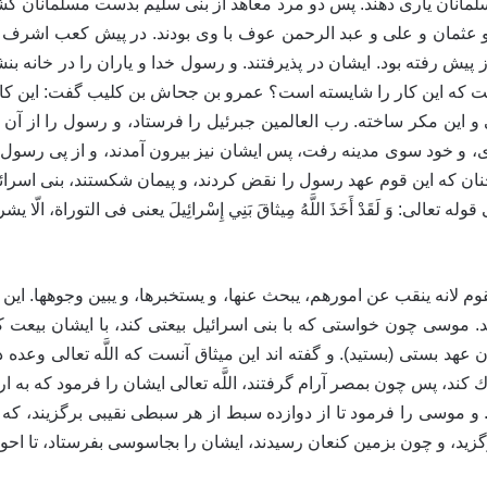
سلمانان يارى دهند. پس دو مرد معاهد از بنى سليم بدست مسلمانان كش
 و عثمان و على و عبد الرحمن عوف با وى بودند. در پيش كعب اشرف شد
يش رفته بود. ايشان در پذيرفتند. و رسول خدا و ياران را در خانه بنش
ت كه اين كار را شايسته است؟ عمرو بن جحاش بن كليب گفت: اين ك
تى و اين مكر ساخته. رب العالمين جبرئيل را فرستاد، و رسول را از 
، و خود سوى مدينه رفت، پس ايشان نيز بيرون آمدند، و از پى رسول ب
چنان كه اين قوم عهد رسول را نقض كردند، و پيمان شكستند، بنى اسرائيل
ى: وَ لَقَدْ أَخَذَ اللَّهُ مِيثاقَ بَنِي إِسْرائِيلَ‏ يعنى فى التوراة، الّا ي
لرئيس على القوم لانه ينقب عن امورهم، يبحث عنها، و يستخبرها، و يبين وجوهها. 
 موسى چون خواستى كه با بنى اسرائيل بيعتى كند، با ايشان بيعت كرد
عهد بستى (بستید). و گفته ‏اند اين ميثاق آنست كه اللَّه تعالى وعد
 كند، پس چون بمصر آرام گرفتند، اللَّه تعالى ايشان را فرمود كه به ا
 موسى را فرمود تا از دوازده سبط از هر سبطى نقيبى برگزيند، كه 
گزيد، و چون بزمين كنعان رسيدند، ايشان را بجاسوسى بفرستاد، تا احوال 