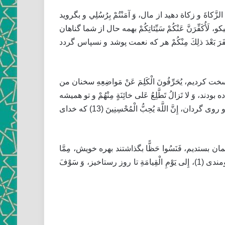
لزَّكاةَ و زكاة دهيد از مال، وَ آمَنْتُمْ بِرُسُلِي‏ و بگرويد
لَأُكَفِّرَنَّ عَنْكُمْ سَيِّئاتِكُمْ‏ بهمه حال از شما گناهان
ْ كَفَرَ بَعْدَ ذلِكَ مِنْكُمْ‏ هر كه نعمت پوشد و نسپاس گردد
سخت كرديم، يُحَرِّفُونَ الْكَلِمَ عَنْ مَواضِعِهِ‏ سخنان من
وَ لا تَزالُ تَطَّلِعُ عَلى‏ خائِنَةٍ مِنْهُمْ‏ و تو هميشه
[يا محمد] مطلع باشى بر خيانتى كه از ايشان آيد، إِلَّا قَلِيلًا مِنْهُمْ‏ مگر اندكى از ايشان، فَاعْفُ عَنْهُمْ‏ در گذار از ايشان، وَ اصْفَحْ‏ و روى گردان، إِنَّ اللَّهَ يُحِبُّ الْمُحْسِنِينَ‏ (13) كه خداى
 پيمان بستديم، فَنَسُوا حَظًّا بگذاشتند بهره خويش، مِمَّا
ذُكِّرُوا بِهِ‏ از آن پند كه ايشان را داده بودند، فَأَغْرَيْنا برآغاليديم و انگيختيم، بَيْنَهُمُ‏ ميان ايشان، الْعَداوَةَ وَ الْبَغْضاءَ دشمنى و بزومندى (1)، إِلى‏ يَوْمِ الْقِيامَةِ تا روز رستاخيز، وَ سَوْفَ