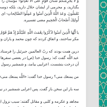
وَ لا يَجْرِمَنَّكُمْ شَنَآنُ قَوْمٍ عَلى‏ أَلَّا تَعْ
بگذاريد، و محرمى از ايشان حلال داريد، بلكه دوست و دشمن را،
تَعْمَلُونَ‏. وَعَدَ اللَّهُ الَّذِينَ آمَنُوا وَ عَمِلُوا الصَّالِ
أُولئِكَ أَصْحابُ الْجَحِيمِ‏ مضى تفسيره.
يا أَيُّهَا الَّذِينَ آمَنُوا اذْكُرُوا نِعْمَتَ اللَّهِ عَلَيْكُ
مكر ساختند، و اتفاق كردند كه چون محمد و ياران وى 
درين همت بودند كه ربّ العالمين جبرئيل را فرستاد
عبد اللَّه گفت كه: رسول خدا (ص) در بعضى سفرها ب
آن درخت بنشست. اعرابيى بيامد، و شمشير رسول ب
من يمنعك منى؟ رسول خدا گفت: «اللَّه يمنعك منى»
سه بار اين سخن باز گفت. پس اعرابى شمشير در نيام ك
مجاهد و عكرمه و كلبى و مقاتل گفتند: سبب نزول اين 