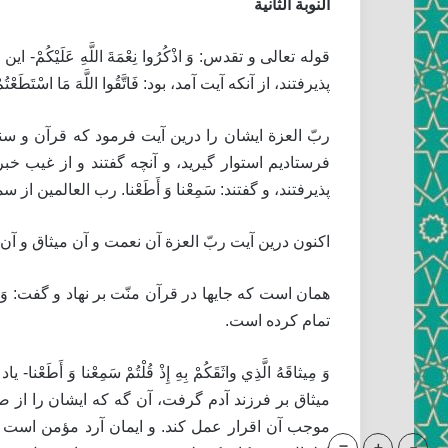
النوبة الثانية
قوله تعالى و تقدس: وَ اذْكُرُوا نِعْمَةَ اللَّهِ عَ
پذيرفتند، از آنكه آيت آمد، بود: فَاتَّقُوا اللَّهَ مَا اسْتَطَعْتُمْ 
ربّ العزة ايشان را درين آيت فرمود كه قرآن و سنت
فرستاديم استوار گيريد، و آنچه گفتند و از غيب خب
پذيرفتند، و گفتند: سَمِعْنا وَ أَطَعْنا. رب العالمين از 
اكنون درين آيت ربّ العزة آن نعمت و آن ميثاق و آن ق
همان است كه جايها در قرآن منّت بر نهاد و گفت: وَ أَتْمَمْتُ عَل
تمام كرده است.
وَ مِيثاقَهُ الَّذِي واثَقَكُمْ بِهِ إِذْ قُلْتُمْ سَمِعْنا
ميثاق بر فرزند آدم گرفت، آن گه كه ايشان را از صل
موجب آن اقرار عمل كند. و ايمان آرد مؤمن است و 