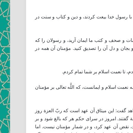
حابه با رسول خدا بيعت كردند، و دين و كتاب و سنت در
لمات و صحف و كتب ما ايمان آريد، و رسولان را كه
و بجان و دل آن را تصديق كنيد. مؤمنان آن همه در
دم، تا نعمت اسلام بر شما تمام كردم.
كُمْ‏، اين همه نعمت اسلام و ايمانست، كه اللَّه تعالى بر مؤمنان
أَطَعْنا. مجاهد گفت: اين ميثاق آن عهد است كه ربّ العزة روز
عة گفتند. امروز در سراى حكم هر كه بالغ شود و بر
د، نقض آن عهد كرد، و در شمار مؤمنان نيست. اما