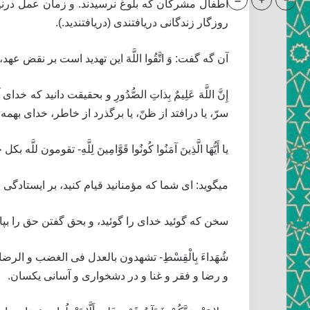
=
+
-
اطفال مشركان كه بلوغ نرسيدند. و زمان عمل درنيا
روزگار زندگانى دريافتندى (دريافتنديد.).
آن گه گفت: وَ اتَّقُوا اللَّهَ‏ اين تهديد است بر نقض
إِنَّ اللَّهَ عَلِيمٌ بِذاتِ الصُّدُورِ و بحقيقت دانيد
سرّ، يا درافتد از ظنّ، يا برگذرد از خاطر، خداى بهمه
يا أَيُّهَا الَّذِينَ آمَنُوا كُونُوا قَوَّامِينَ لِلَّهِ‏- تقومون للّ
ميگويد: اى شما كه مؤمنانيد قيام كنيد، بر ايستادگى نمائيد 
سخن كه گوئيد خداى را گوئيد، و بحق گفتن حق را بپا
شُهَداءَ بِالْقِسْطِ- تشهدون بالعدل فى الغضب و ال
و رضا و فقر و غنا و در دشخوارى و آسانى يكسان.