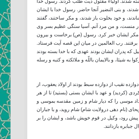
ته شدند. اولياء مقتول ديت طلب كردند. رسول خدا
ند، و بنى النضير آنجا حاضر. رسول خدا با ايشان
اندند، و خود بخلوت باز شدند، و مكر ساختند، گفتند
ار منست، و من مرد آنم. آسيا سنگى عظيم بسر وى
آن مكر ايشان خبر كرد. رسول (ص) برخاست و بيرون
رفتند. رب العالمين در ميان اين قصه آيت فرستاد.
 كه پدران ايشان بودند عهدى كه با خدا بسته بودند
شركوا به شيئا، و بالايمان باللّه و ملائكته و كتبه و رسله
اين دوازده نقيب از دوازده سبط بودند از اولاد يعقوب، از
ى (کردید) و عهد با ايشان بستى (بستید) تا از هر
ه داد موسى را كه ديار شام و زمين مقدسه بموسى و
ريحاى (نام دهی درولایت شام) شام رويد، و با جباران
پيش رود، وكيل در قوم خويش باشد، و ايشان را بر
جبابره بازدانند.