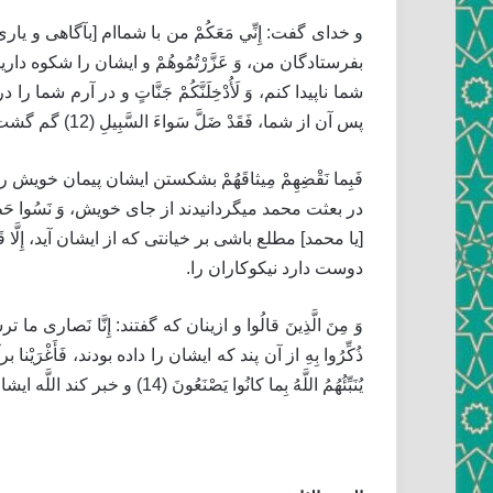
و خداى گفت: إِنِّي مَعَكُمْ‏ من با شماام [بآگاهى و يارى دادن و
بفرستادگان من، وَ عَزَّرْتُمُوهُمْ‏ و ايشان را شكوه داريد و يا
شما ناپيدا كنم، وَ لَأُدْخِلَنَّكُمْ جَنَّاتٍ‏ و در آرم شما ر
پس آن از شما، فَقَدْ ضَلَّ سَواءَ السَّبِيلِ‏ (12) گم گشت از ميان راه راست.
فَبِما نَقْضِهِمْ مِيثاقَهُمْ‏ بشكستن ايشان پيمان خويش را، ل
در بعثت محمد ميگردانيدند از جاى خويش، وَ نَسُوا حَظًّا و فر
دوست دارد نيكوكاران را.
وَ مِنَ الَّذِينَ قالُوا و ازينان كه گفتند: إِنَّا نَصارى‏
يُنَبِّئُهُمُ اللَّهُ بِما كانُوا يَصْنَعُونَ‏ (14) و خبر كند اللَّه ايشان را فردا كه آن چيست كه ميكنند ايشان امروز.