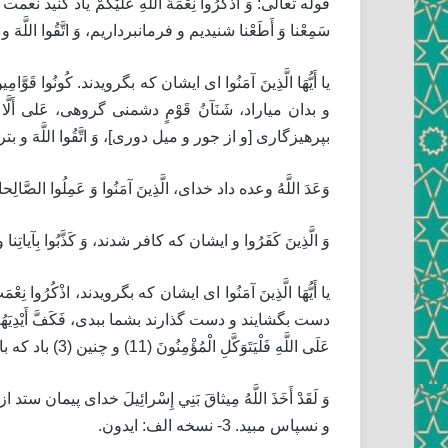
قوله تعالى: وَ اذْكُرُوا نِعْمَةَ اللَّهِ عَلَيْكُمْ‏ ياد كني
سَمِعْنا وَ أَطَعْنا شنيديم و فرمانبرداريم، وَ اتَّقُوا اللَّهَ‏ و بپرهيزيد از خشم و
و بدان مياراد، شَنَآنُ قَوْمٍ‏ دشمنى گروهى، عَلى‏ أَلَّ
بپرهيزگارى [و از جور و ميل دورى‏]، وَ اتَّقُوا اللَّهَ‏ و بترسيد از خشم خداى، إِنَّ ا
وَعَدَ اللَّهُ‏ وعده داد خداى، الَّذِينَ آمَنُوا وَ عَمِلُوا الصَّال
وَ الَّذِينَ كَفَرُوا و ايشان كه كافر شدند، وَ كَذَّبُوا بِآياتِنا و بدروغ د
يا أَيُّهَا الَّذِينَ آمَنُوا اى ايشان كه بگرويدند، اذْكُرُوا نِعْم
عَلَى اللَّهِ فَلْيَتَوَكَّلِ الْمُؤْمِنُونَ‏ (11) و چنين (3) باد كه با خدا باد كار سپردن و پشتى داشتن گرويدگان.
و نسپاس مبيد. 3- نسخه الف: ايدون.