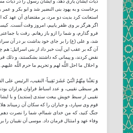
ديات ايشان يارى دهد، و ايشان رسول را در ديات م
برخاست و به يهود بنى النضير شد و ابو بكر و عمر
استعانت كرد بديت دو مرد، بر مقتضاى آن عهد كه از پ
اگر هرگز بر وى ظفر يابيم، امروز وقت آنست. كيس
فرو گذارم، و شما را ازو باز رهانم. رفت با جماع
شد، و على (ع) را بر جاى خود بداشت بر در آن سراى
آن گه بر عقب اين آيت خبر داد از بنى اسرائيل: هم 
نقض كردند، و پيمانى كه داشتند بشكستند، و ذلك فى قوله تعال
و احلال ما احل اللَّه لهم و تحريم ما حرم اللَّه عليهم.
وَ بَعَثْنا مِنْهُمُ اثْنَيْ عَشَرَ نَقِيباً- النقيب، ا
هر سبطى نقيبى، و عدد اسباط فراوان هزاران بودند.
نقيبى از سبط خويش بيعت ستدى (ستدید) و با ايشان 
قوم وى سپارد، و جباران را كه سكان آن زمين‏اند هلاك
جنگ كنيد، كه من خداى شماام، شما را نصرت دهم. و
وفاء عهد و امتثال فرمان داد. موسى آن نقيبان را بر