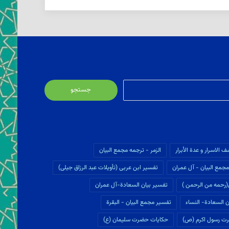
جستجو
برای:
ف الاسرار و عدة الأبرار
الزمر - ترجمه مجمع البیان
جمع البیان - آل عمران
تفسير ابن عربى (تأويلات عبد الرزاق جیلی)
(رحمه من الرحمن )
تفسیر بیان السعادة-آل عمران
 السعادة- النساء
تفسیر مجمع البیان - البقرة
ت رسول اکرم (ص)
حکایات حضرت سلیمان (ع)