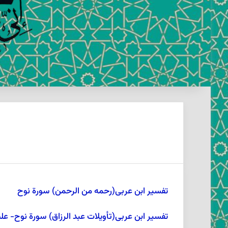
تفسیر ابن عربى(رحمه من الرحمن) سورة نوح
تفسير ابن عربى(تأويلات عبد الرزاق) سورة نوح- علي