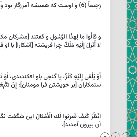
رَحِيماً (6) و اوست كه هميشه آمرزگار بود و بخشاينده.
وَ قالُوا ما لِهذَا الرَّسُولِ‏ و گفتند [مشركان مك
لا أُنْزِلَ إِلَيْهِ مَلَكٌ‏ چرا فريشته [آشكارا] با او فرستاده نيست، فَيَكُون
أَوْ يُلْقى‏ إِلَيْهِ كَنْزٌ، يا گنجى باو افكندندى، أَوْ تَ
ستمكاران [بر خويشتن فرا مومنان‏]: إِنْ تَتَّبِعُونَ إِلَّا رَجُل
آن بيرون آمدند].