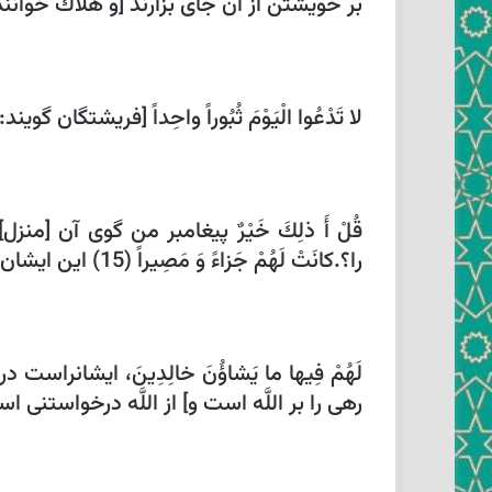
بر خويشتن از آن جاى بزارند [و هلاك خوانند
لا تَدْعُوا الْيَوْمَ ثُبُوراً واحِداً [فريشتگان گويند:] امروز 
قُلْ أَ ذلِكَ خَيْرٌ پيغامبر من گوى آن [منزل‏] ب
را؟.
كانَتْ لَهُمْ جَزاءً وَ مَصِيراً (15) اين ايشان را پاداش است و جايگاه.
رهى را بر اللَّه است و] از اللَّه درخواستنى 