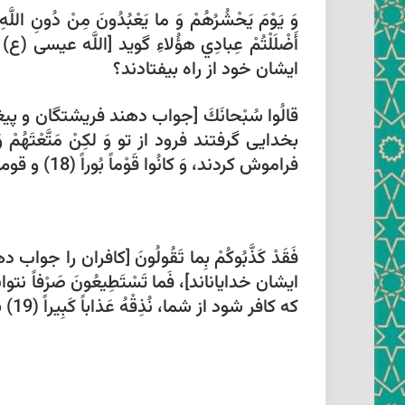
وَ يَوْمَ يَحْشُرُهُمْ وَ ما يَعْبُدُونَ مِنْ دُون
ايشان خود از راه بيفتادند؟
قالُوا سُبْحانَكَ‏ [جواب دهند فريشتگان و پيغامبران 
بخدايى گرفتند فرود از تو وَ لكِنْ مَتَّعْتَهُمْ 
فراموش كردند، وَ كانُوا قَوْماً بُوراً (18) و قومى بودند نيست شده.
فَقَدْ كَذَّبُوكُمْ بِما تَقُولُونَ‏ [كافران 
ايشان خدايان‏اند]، فَما تَسْتَطِيعُونَ صَرْفاً ن
كه كافر شود از شما، نُذِقْهُ عَذاباً كَبِيراً (19) بچشانيم او را عذابى بزرگ.