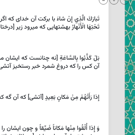
=
+
-
تَبارَكَ الَّذِي إِنْ شاءَ با بركت آن خداى كه ا
تَحْتِهَا الْأَنْهارُ بهشتهايى كه ميرود زير [درختان‏] آن جويها وَ يَ
آن كس را كه دروغ شمرد خبر رستخيز آتشى
إِذا رَأَتْهُمْ مِنْ مَكانٍ بَعِيدٍ [آتشى‏] كه آن گه كه ايشان را بيند از
وَ إِذا أُلْقُوا مِنْها مَكاناً ضَيِّقاً و چون ايشان