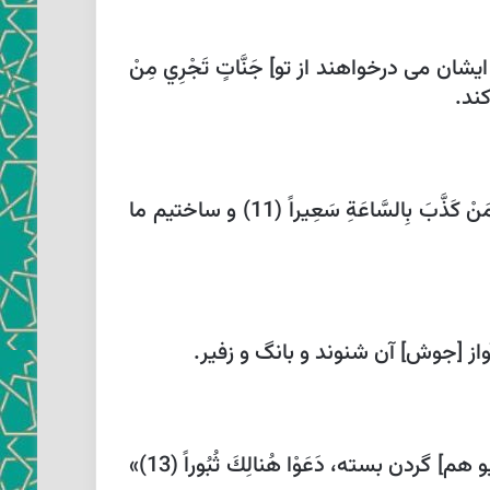
نچه ايشان مى ‏درخواهند از تو]
جَنَّاتٍ تَجْرِي مِنْ
بَلْ كَذَّبُوا بِالسَّاعَةِ [نه چنانست كه ايشان ميگويند] كه ايشان خبر رستخيز مى‏ دروغ شمرند، وَ أَعْتَدْنا لِمَنْ كَذَّبَ بِالسَّاعَةِ سَعِيراً (11) و ساختيم ما
در آن جايگاه تنك، مُقَرَّنِينَ‏ [هر يكى با ديو هم‏] گردن بسته، دَعَوْا هُنالِكَ ثُبُوراً (13)»