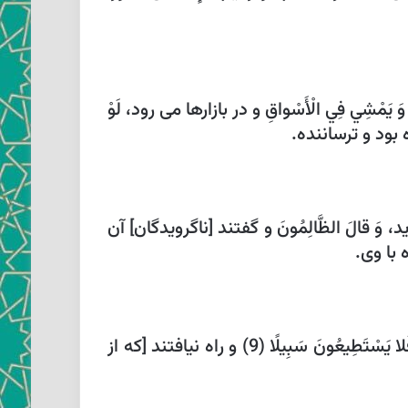
مْشِي فِي الْأَسْواقِ‏ و در بازارها مى‏ رود، لَوْ
 وَ قالَ الظَّالِمُونَ‏ و گفتند [ناگرويدگان‏] آن
با وى.
انْظُرْ كَيْفَ ضَرَبُوا لَكَ الْأَمْثالَ‏ اين شگفت نگر كه چون ترا مثلها زدند، فَضَلُّوا كه [خود در آن‏] درماندند. فَلا يَسْتَطِيعُونَ سَبِيلًا (9) و راه نيافتند [كه از