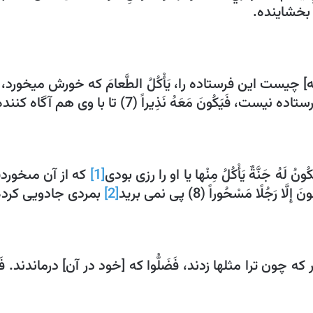
ه‏] چيست اين فرستاده را، يَأْكُلُ الطَّعامَ‏ كه خورش ميخورد، وَ يَ
َ مَعَهُ نَذِيراً (7) تا با وى هم آگاه كننده بود و ترساننده.
كُونُ لَهُ جَنَّةٌ يَأْكُلُ مِنْها يا او را رزى بودى‏
[1]
كه از آن مى‏خورديد،
ًا مَسْحُوراً (8) پى نمى ‏بريد
[2]
بمردى جادويى كرده 