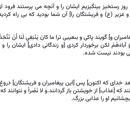
ِ اللَّهِ‏ روز رستخيز بينگيزيم ايشان را و آنچه مى ‏پرستند فرود از ا
و] گويند پاكى و بى‏عيبى ترا ما كانَ يَنْبَغِي لَنا أَنْ نَتَّخِذَ مِ
وَ آباءَهُمْ‏ لكن برخوردار كردى [و زندگانى دادى‏] ايشان را و پدرا
را جواب دهد خداى كه اكنون‏] پس [اين پيغامبران و فريشتگان‏] د
توانند كه [عذاب‏] از خويشتن باز گردانند.
وَ لا نَصْراً و نتوانند كه 