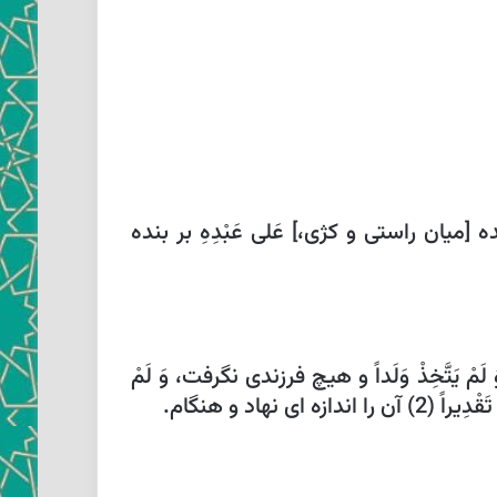
ده [ميان راستى و كژى،] عَلى‏ عَبْدِهِ‏ بر بنده
 يَتَّخِذْ وَلَداً و هيچ فرزندى نگرفت، وَ لَمْ
هاد و هنگام.