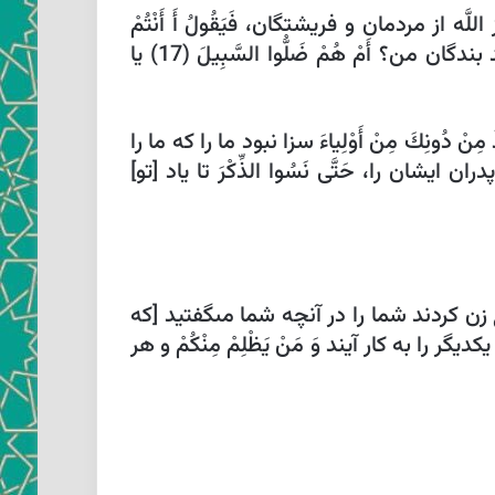
للَّه از مردمان و فريشتگان، فَيَقُولُ أَ أَنْتُمْ
أَضْلَلْتُمْ عِبادِي هؤُلاءِ گويد [اللَّه عيسى (ع) و عزير (ع) و فريشتگان را] آن شما بوديد كه بى راه كرديد بندگان من؟ أَمْ هُمْ ضَلُّوا السَّبِيلَ‏ (17) يا
نْ دُونِكَ مِنْ أَوْلِياءَ سزا نبود ما را كه ما را
ن ايشان را، حَتَّى نَسُوا الذِّكْرَ تا ياد [تو]
روغ زن كردند شما را در آنچه شما مى‏گفتيد [كه
يكديگر را به كار آيند وَ مَنْ يَظْلِمْ مِنْكُمْ‏ و هر