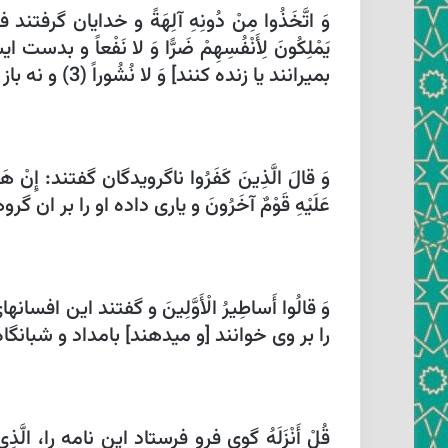
وَ اتَّخَذُوا مِنْ دُونِهِ آلِهَةً و خدايان گرفتن
يَمْلِكُونَ لِأَنْفُسِهِمْ ضَرًّا وَ لا نَفْعاً 
بميرانند يا زنده كنند] وَ لا نُشُوراً (3) و نه باز انگيختن پس از مرگى.
وَ قالَ الَّذِينَ كَفَرُوا ناگرويدگان گفتند: إ
عَلَيْهِ قَوْمٌ آخَرُونَ‏ و يارى داده او را بر ان گروهى ديگران، فَقَدْ جاؤُ ظُلْم
را بر وى خوانند [و ميدهند] بامداد و شبانگاه
قُلْ أَنْزَلَهُ‏ گوى فرو فرستاد اين نامه را، الَّذِ