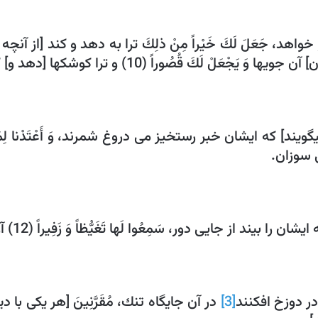
گر خواهد، جَعَلَ لَكَ خَيْراً مِنْ ذلِكَ‏ ترا به دهد و كند [از آ
جْعَلْ لَكَ قُصُوراً (10) و ترا كوشكها [دهد و] كند.
 سوزان.
 جايى دور، سَمِعُوا لَها تَغَيُّظاً وَ زَفِيراً (12) آواز [جوش‏] آن شنوند و بانگ و زفير.
 را در دوزخ افكنند
[3]