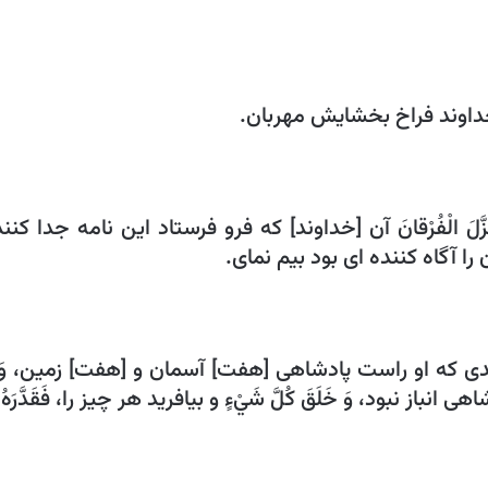
‏ بنام خداوند فراخ بخشايش مهربان.
نَزَّلَ الْفُرْقانَ‏ آن [خداوند] كه فرو فرستاد اين نامه جدا كنن
ن خداوندى كه او راست پادشاهى [هفت‏] آسمان و [هفت‏] زمين، وَ لَمْ
د، وَ خَلَقَ كُلَّ شَيْ‏ءٍ و بيافريد هر چيز را، فَقَدَّرَهُ تَقْدِيراً (2) آن را اندازه ‏اى ن