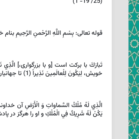
(25/ 19- 1)
قوله تعالى: بِسْمِ اللَّهِ الرَّحْمنِ الرَّحِيمِ
تَبارَكَ‏ با بركت است [و با بزرگوارى،] الَّذِي 
خويش، لِيَكُونَ لِلْعالَمِينَ نَذِيراً (1) تا جهانيان را آگاه كننده ‏اى بود بيم نماى.
الَّذِي لَهُ مُلْكُ السَّماواتِ وَ الْأَرْضِ‏ آ
يَكُنْ لَهُ شَرِيكٌ فِي الْمُلْكِ‏ و او را هرگز در پادشاهى انباز نبو