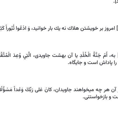
].
بر خويشتن هلاك نه يك بار خوانيد، وَ ادْعُوا ثُبُوراً كَثِيراً (14) كه هلاك فراوان خو
ه، أَمْ جَنَّةُ الْخُلْدِ يا آن بهشت جاويدى، الَّتِي وُعِدَ الْ
است و بازخواستنى.