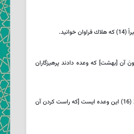
انيد.
مُتَّقُونَ‏ آن [بهشت‏] كه وعده دادند پرهيزگاران
لَهُمْ فِيها ما يَشاؤُنَ خالِدِينَ‏، ايشانراست در آن هر چه ميخواهند جاويدان، كانَ عَلى‏ رَبِّكَ وَعْداً مَسْؤُلًا (16) اين وعده ‏ايست [كه راست كردن آن