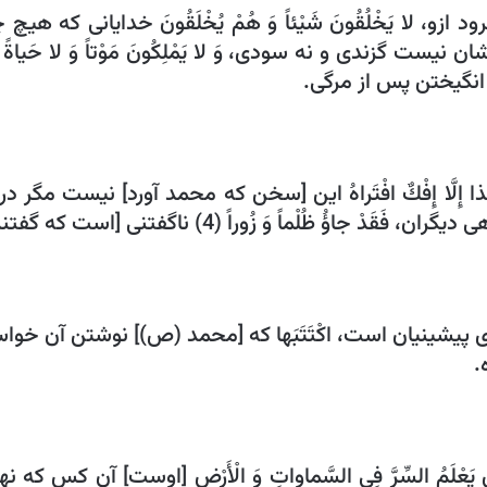
د فرود ازو، لا يَخْلُقُونَ شَيْئاً وَ هُمْ يُخْلَقُونَ‏ خدايانى كه 
و بدست ايشان نيست گزندى و نه سودى، وَ لا يَمْلِكُونَ مَوْتاً وَ
ِنْ هَذا إِلَّا إِفْكٌ افْتَراهُ‏ اين [سخن كه محمد آورد] نيست م
اً وَ زُوراً (4) ناگفتنى [است كه گفتند] و دروغ است كه آوردند.
.
ي يَعْلَمُ السِّرَّ فِي السَّماواتِ وَ الْأَرْضِ‏ [اوست‏] آن كس كه نه