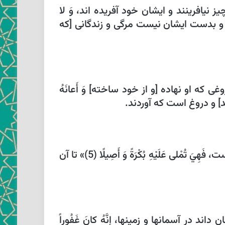
هيچ چيز نيافرينند و ايشان خود آفريده ‏اند، وَ لا
 لا حَياةً و بدست ايشان نيست مرگى و زندگانى [كه
گر دروغى كه او نهاده [و از خود ساخته‏]
وَ أَعانَهُ
وَ قالُوا أَساطِيرُ الْأَوَّلِينَ‏ و گفتند اين افسانهاى پيشينيان است، اكْتَتَبَها كه [محمد (ص)] نوشتن آن خواست، فَهِيَ تُمْلى‏ عَلَيْهِ بُكْرَةً وَ أَصِيلًا (5)» تا آن
ان داند در آسمانها و زمينها، إِنَّهُ كانَ غَفُوراً