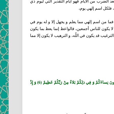
الضرب من الأيام فهو أيام التقدير التي ليوم ذي
ا، فلكل اسم إلهي يوم،
 فما من اسم إلهي مما يعلم و يجهل إلا و له يوم في
عظ لا يكون للناس أجمعين، فالواعظ إنما يعظ بما يكون
لترغيب قد يكون في اللّه، و الترهيب لا يكون إلا مما
وَ إِذْ قالَ مُوسى‏ لِقَوْمِهِ اذْكُرُوا نِعْمَةَ اللَّهِ عَلَيْكُمْ إِذْ أَنْجاكُمْ مِنْ آلِ فِرْعَوْنَ يَسُومُونَكُمْ سُوءَ الْعَذابِ وَ يُذَبِّحُونَ أَبْناءَكُمْ وَ يَسْتَحْيُونَ نِساءَكُمْ وَ فِي ذلِكُمْ بَلاءٌ مِنْ رَبِّكُمْ عَظِيمٌ (6) وَ إِذْ