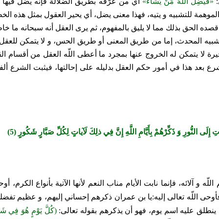
«فَيُضِلُّ اللَّهُ مَنْ يَشاءُ»
أي من عرّفه بطريق الضلالة فإنه يضل فيها
«
 الموهمة للتشبيه و يتيه، فهذا معنى يضل، أي يحير العقول بمثل هذه ال
 قصده الحق بذلك مما لا يليق بالمفهوم، ثم يرى العقل أنه سبحانه ما خاط
يه المحدث، إما من طريق المعنى أو طريق الحس، و لا يتمكن للعقل أن
ّ حيرة لا يتمكن له الخروج عنها بمجرد ما أعطى اللّه العقل من أقسام القو
رع بعد هذا في أمور حكم العقل بدليله على إحالتها، فيثبت الشرع ألفا
ِلَى النُّورِ وَ ذَكِّرْهُمْ بِأَيَّامِ اللَّهِ إِنَّ فِي ذلِكَ لَآياتٍ لِكُلِّ صَبَّارٍ شَكُورٍ (5)
لّه و آلائه، فإنما نابت‏
الأيام مناب النعم لأنها الآتية بأنواع الكرم، 
ى اللّه تعالى إليه:
يا بن عمران ذكرهم إحساني إليهم، و عظيم تفضلي 
ما ينطلق عليه اسم يوم، فهو أن يذكرهم بقوله تعالى:
(كُلَّ يَوْمٍ هُوَ فِي شَأ