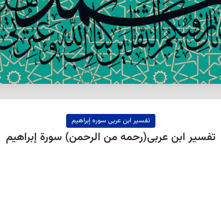
تفسیر ابن عربی سوره إبراهيم
تفسیر ابن عربى(رحمه من الرحمن) سورة إبراهيم