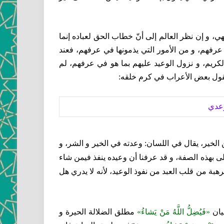
هي، و إن نظر العالم إلى أنّ خطاب الحق لعباده إنما
رفهم، و من الأمور التي يذمونها في عرفهم، فعند
لكريم، و نزول الوعيد عليهم بما هو في عرفهم، لم
 يقول بعض الأعراب في كرم خلقه:
عدي‏
 الخير، يقال في اللسان: وعدته في الخير و الشر، و
ولى بهذه الصفة، و قد عرفنا أن وعيده ينفذ فيمن شاء
هبة من قلب العبد من نفوذ الوعيد، لأنه لا يدري هل
ان‏
«فَيُضِلُّ اللَّهُ مَنْ يَشاءُ»
مطلق الضلالة الحيرة و