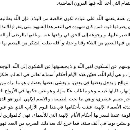
نتقام التي أخذ اللّه فيها القرون الماضية.
 من نعمة ينعمها اللّه على عباده تكون خالصة من البلاء، فإن اللّه يطال
 يصرفها فيه، فمن كان شهوده في النعم هذا الشهود متى يتفرغ للالتذاذ 
صبر عليها، و رجوعه إلى الحق في رفعها عنه، و تلقيها بالرضى أو ال
 يخلص فيها النعيم من البلاء وقتا واحدا، و أقله طلب الشكر من المنعم 
فوسهم عن الشكوى لغير اللّه و لا يحبسونها عن الشكوى إلى اللّه- الوجه 
را، و هي أيام اللّه، فعيّن هذه الأيام أحكام أسمائه تعالى في العالم، ف
يام تتوالج و يدخل بعضها في بعض، و يغشي بعضها بعضا، و هو ما نراه من 
 و نهار، فليلها غيب، و هو ما غاب عنّا منها، و هو عين حكمها في الأرواح الع
ر جسم عنصري، و هي ما تحت الطبيعة، و الاسم الإلهي النور هو الذي أظ
ذته‏
الأسماء الإلهية عينت بأحكامها في هذا اليوم الأزلي- الذي هو عين ال
ومة عندنا ليقدر بها أحكام الأيام الإلهية التي للأسماء، فهي كالموازين ل
و ستين يوما في ألف سنة، فما خرج لك بعد ذلك الضرب من العدد فهو أ