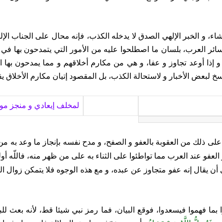
شاء، و الخبر الإلهي الصدق لا يدخله الكذب، فإنه محال على الجناب الإل
ئر العرب، بلسان ما اصطلحوا عليه من الأمور التي يتمدحون بها في ع
و إذا أوعد تجاوز و عفا، و هي من مكارم أخلاقهم و مما يمدحون بها ا
سخ لبعض الأخبار و لاستحالة الكذب، بل المقصود إتيان مكارم الأخلاق
لمخلف إيعادي و منجز مو
على ذلك من العقوبة بالعفو
و الصفح، و مدح نفسه بإنجاز ما وعد به من
و العفو عند العرب مما تواطئوا على الثناء به على من ظهر منه، فاللّه أ
 أن يقال إنه عفو متجاوز عن عبده، و مع هذه الوجوه فلا يتمكن زوال الر
 بما فهموا فيسعدوا، فوقع البيان، فما رمز نبي شيئا قط، لأنه بعث للبي