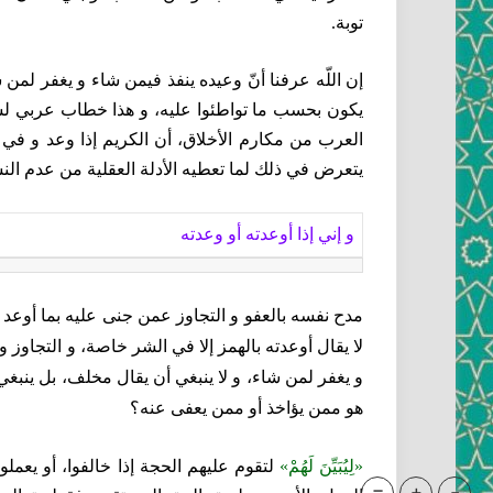
توبة.
إن اللّه عرفنا أنّ وعيده ينفذ فيمن شاء و يغفر لمن 
يكون بحسب ما تواطئوا عليه، و هذا خطاب عربي لسا
العرب من مكارم الأخلاق، أن الكريم إذا وعد و في 
يتعرض في ذلك لما تعطيه الأدلة العقلية من عدم الن
و إني إذا أوعدته أو وعدته‏
مدح نفسه بالعفو و التجاوز عمن جنى عليه بما أوعد 
لا يقال أوعدته بالهمز إلا في الشر خاصة، و التجاوز 
و يغفر لمن شاء، و لا ينبغي أن يقال مخلف، بل ينبغي
هو ممن يؤاخذ أو ممن يعفى عنه؟
«لِيُبَيِّنَ لَهُمْ»
لتقوم عليهم الحجة إذا خالفوا، أو يعملوا