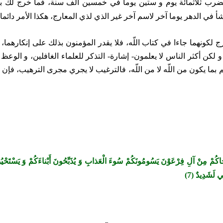
ضرب ثلاثمائة يوم و ستين يوما في خمسين ألف سنة، فما خرج لك بعد 
شأ في الدهر يوما آخر لاسم آخر غير الذي لذي المعارج، هكذا الأمر دائم
رج لكونهما جاءا في كتاب اللّه، فلا يقدر المؤمنون بذلك على إنكارهما،
لّه و لكن أكثر الناس لا يعلمون- إشارة- التذكر للعلماء الغافلين، و الو
م بما يكون من اللّه لا من اللّه، فالترغيب لا يجري مجرى الترهيب، فإن ا
ِي لَشَدِيدٌ (7)