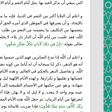
التي ينبغي أن يذكر العبد بها، مثل أيام النعم و أيام الا
و اعلم أن البلايا أكثر من النعم في الدنيا، فإنه ما
بالإيجاد، و أن يصرفها في الموطن الذي أمره الحق أن
يتضمنها من التكليف ما يتضمنه من النعم من طلب ال
اللّه، فقد علمت من أيام اللّه أن الدار دار بلاء، لا
تعالى بقوله:
«إِنَّ فِي ذلِكَ لَآياتٍ لِكُلِّ صَبَّارٍ شَكُورٍ»
و اعلم أن اللّه إذا مدح الصابرين فهم الذين حبسوا ن
أنه هو الدهر، ذكر لنا سبحانه أن له أياما من كونه ده
اللّه، و تفاصيل الدهر بالحكم في العالم، و هذه الأ
غشيانها و تقليبها و تكرارها، و لهذه الأيام الإلهية ليل
شهادة، و هو عين حكمها في الأجسام الطبيعية إلى آخ
عينه يوم واحد لا يتعدد، و لا ليل له و لا نهار، فإذا أخ
لنعرفها من أيام الزمان، ثم جعل اللّه هذه الأيام المعل
رَبِّكَ كَأَلْفِ سَنَةٍ مِمَّا تَعُدُّونَ)
فإذا ضربت ثلاثمائة يوم 