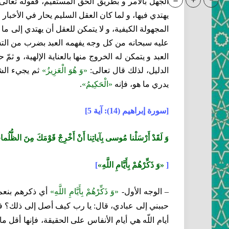
=
+
-
الجهل بالأمر و بطريق الحق المستقيم، فقوله تعالى:
يهتدي فيها، و لما كان العقل السليم يحار في الأخبار
المجهولة الكيفية، و لا يتمكن للعقل أن يهتدي إلى ما
عليه سبحانه من كل وجه يفهمه العبد بضرب من التشب
العبد و يتمكن له الخروج منها بالعناية الإلهية، و ثم
الدليل، لذلك قال تعالى:
«وَ هُوَ الْعَزِيزُ»
ثم يجي‏ء الش
يدري ما هو، فإنه‏
«الْحَكِيمُ»
.
[سورة إبراهيم (14): آية 5]
وَ لَقَدْ أَرْسَلْنا مُوسى‏ بِآياتِنا أَنْ أَخْرِجْ قَوْمَكَ مِنَ الظُّلُماتِ إ
[
«وَ ذَكِّرْهُمْ بِأَيَّامِ اللَّهِ»
]
– الوجه الأول-
«وَ ذَكِّرْهُمْ بِأَيَّامِ اللَّهِ»
أي ذكرهم بنعم ال
حببني إلى عبادي، قال: يا رب كيف أصل إلى ذلك؟ فأوح
أيام اللّه هي أيام الأنفاس على الحقيقة، فإنها أقل 