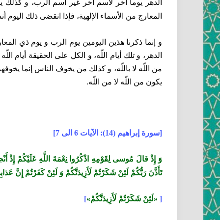
الدهر يوما آخر لاسم آخر غير اسم الرب، و كذلك ي
المعارج من الأسماء الإلهية، فإذا انقضى ذلك اليوم أن
و إنما ذكرنا هذين اليومين يوم الرب و يوم ذي المعا
الدهر، و تلك أيام اللّه، و الكل على الحقيقة أيام ال
من اللّه لا باللّه، و كذلك من يخوف الناس إنما يخوفه
يكون من اللّه لا من اللّه.
[سورة إبراهيم (14): الآيات 6 الى 7]
تَأَذَّنَ رَبُّكُمْ لَئِنْ شَكَرْتُمْ لَأَزِيدَنَّكُمْ وَ لَئِنْ كَفَرْتُمْ إِنَّ عَذاب
[
«لَئِنْ شَكَرْتُمْ لَأَزِيدَنَّكُمْ»
]