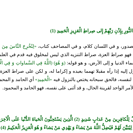
ُّورِ بِإِذْنِ رَبِّهِمْ إِلى‏ صِراطِ الْعَزِيزِ الْحَمِيدِ (1)
صدور، و في اللسان كلام، و في المصاحف كتاب،
«لِتُخْرِجَ النَّاسَ مِنَ ا
فهو صراط العزة، صراط التنزيه الذي ليس لمخلوق فيه قدم في العلم به
اء الدنيا و إلى الأرض، و هو قوله:
(وَ هُوَ)
(اللَّهُ فِي السَّماواتِ وَ فِي الْأ
 إليه إذا رآه مقبلا تهمما بعبده و إكراما له، و لكن على صراط الع
نفسه، فالحق سبحانه يختص بالنزول فيه‏
«الْحَمِيدِ»
أي الحامد و المحم
أمر الواحد لقرينة الحال، و قد أثنى على نفسه، فهو الحامد و المحمود.
اللَّهِ الَّذِي لَهُ ما فِي السَّماواتِ وَ ما فِي الْأَرْضِ وَ وَيْلٌ لِلْكافِرِينَ مِنْ عَذابٍ شَدِيدٍ (