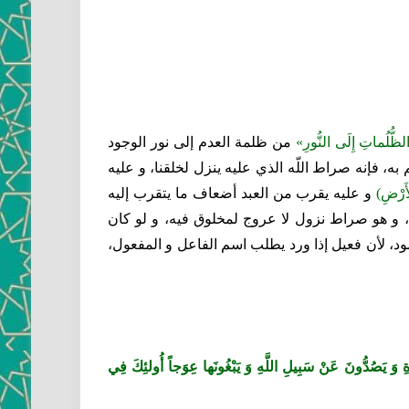
لظُّلُماتِ إِلَى النُّورِ»
من ظلمة العدم إلى نور الوجود
، فإنه صراط اللّه الذي عليه ينزل لخلقنا، و عليه
َرْضِ)
و عليه يقرب من العبد أضعاف ما يتقرب إليه
زة، و هو صراط نزول لا عروج لمخلوق فيه، و لو كان
ود، لأن فعيل إذا ورد يطلب اسم الفاعل و المفعول،
2) الَّذِينَ يَسْتَحِبُّونَ الْحَياةَ الدُّنْيا عَلَى الْآخِرَةِ وَ يَصُدُّونَ عَنْ سَبِيلِ اللَّهِ وَ يَبْغُونَها عِوَجاً أُولئِكَ فِي