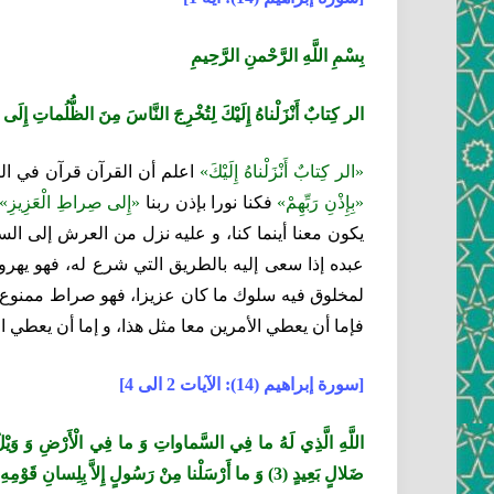
بِسْمِ اللَّهِ الرَّحْمنِ الرَّحِيمِ‏
الر كِتابٌ أَنْزَلْناهُ إِلَيْكَ لِتُخْرِجَ النَّاسَ مِنَ الظُّلُماتِ إِلَى الن
«الر كِتابٌ أَنْزَلْناهُ إِلَيْكَ»
اعلم أن القرآن قرآن في ال
«بِإِذْنِ رَبِّهِمْ»
فكنا نورا بإذن ربنا
«إِلى‏ صِراطِ الْعَزِيزِ»
يكون معنا أينما كنا، و عليه نزل من العرش إلى السم
عبده إذا سعى إليه بالطريق التي شرع له، فهو يهرول
لمخلوق فيه سلوك ما كان عزيزا، فهو صراط ممنوع ل
فإما أن يعطي الأمرين معا مثل هذا، و إما أن يعطي ال
[سورة إبراهيم (14): الآيات 2 الى 4]
ضَلالٍ بَعِيدٍ (3) وَ ما أَرْسَلْنا مِنْ رَسُولٍ إِلاَّ بِلِسانِ قَوْمِهِ لِيُبَيِّنَ لَهُمْ فَيُضِلُّ اللَّهُ مَنْ يَشاءُ وَ يَهْدِي مَنْ يَشاءُ وَ هُوَ الْعَزِيزُ الْحَكِيمُ (4)