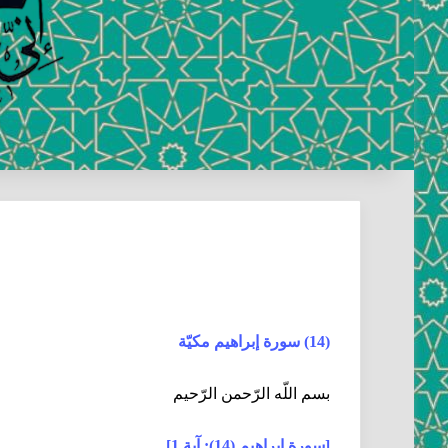
(14) سورة إبراهيم مكيّة
بسم اللّه الرّحمن الرّحيم‏
[سورة إبراهيم (14): آية 1]