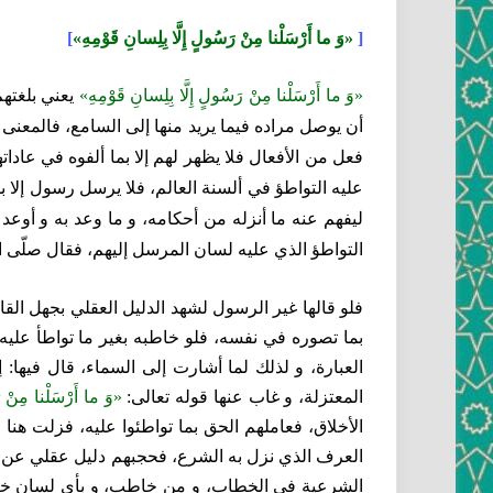
[
«وَ ما أَرْسَلْنا مِنْ رَسُولٍ إِلَّا بِلِسانِ قَوْمِهِ»
]
«وَ ما أَرْسَلْنا مِنْ رَسُولٍ إِلَّا بِلِسانِ قَوْمِهِ»
يعني بلغتهم
أن يوصل مراده فيما يريد منها إلى السامع، فالمعنى 
فعل من الأفعال فلا يظهر لهم إلا بما ألفوه في عاد
عليه التواطؤ في ألسنة العالم، فلا يرسل رسول إلا ب
ليفهم عنه ما أنزله من أحكامه، و ما وعد به و أوع
التواطؤ الذي عليه لسان المرسل إليهم، فقال صلّى الل
فلو قالها غير الرسول لشهد الدليل العقلي بجهل القائ
بما تصوره في نفسه، فلو خاطبه بغير ما تواطأ علي
العبارة، و لذلك لما أشارت إلى السماء، قال فيها:
المعتزلة، و غاب عنها قوله تعالى:
«وَ ما أَرْسَلْنا مِنْ رَ
الأخلاق، فعاملهم الحق بما تواطئوا عليه، فزلت هنا
العرف الذي نزل به الشرع، فحجبهم دليل عقلي عن ع
الشرعية في الخطاب، و من خاطب، و بأي لسان خاطب