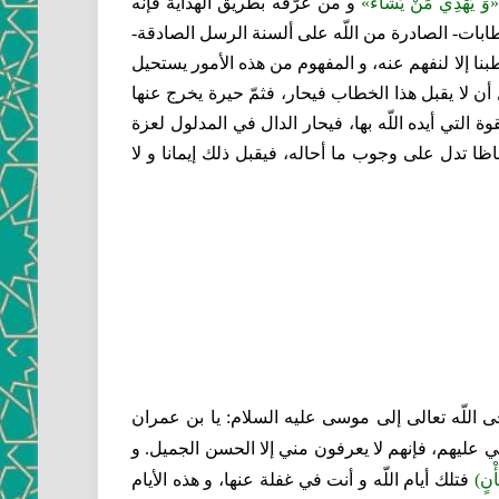
وَ يَهْدِي مَنْ يَشاءُ»
و من عرّفه بطريق الهداية فإنه
خطابات- الصادرة من اللّه على ألسنة الرسل الصادقة-
بنا إلا لنفهم عنه، و المفهوم من هذه الأمور يستحيل
 لا يقبل هذا الخطاب فيحار، فثمّ حيرة يخرج عنها
ة التي أيده اللّه بها، فيحار الدال في المدلول لعزة
ظا تدل على وجوب ما أحاله، فيقبل ذلك إيمانا و لا
أوحى اللّه تعالى إلى موسى عليه السلام: يا بن عمران
عليهم، فإنهم لا يعرفون مني إلا الحسن الجميل. و
ْنٍ)
فتلك أيام اللّه و أنت في غفلة عنها، و هذه الأيام