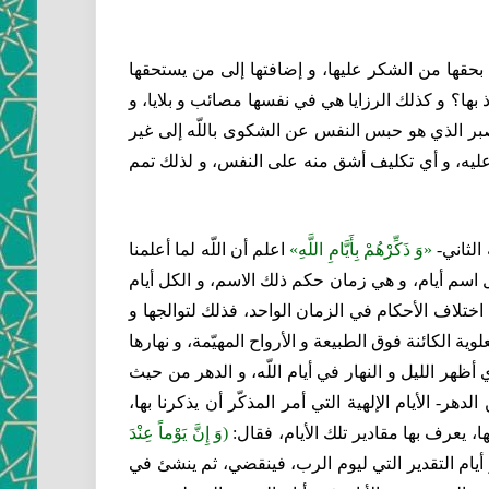
به بحقها من الشكر عليها، و إضافتها إلى من يستحقها
بها؟ و كذلك الرزايا هي في نفسها مصائب و بلايا، و
صبر الذي هو حبس النفس عن الشكوى باللّه إلى غير
بها عليه، و أي تكليف أشق منه على النفس، و لذلك تمم
الثاني-
«وَ ذَكِّرْهُمْ بِأَيَّامِ اللَّهِ»
اعلم أن اللّه لما أعلمنا
لكل اسم أيام، و هي زمان حكم ذلك الاسم، و الكل أيام
اختلاف الأحكام في الزمان الواحد، فذلك لتوالجها و
لوية الكائنة فوق الطبيعة و الأرواح المهيّمة، و نهارها
هر الليل و النهار في أيام اللّه، و الدهر من حيث
دهر- الأيام الإلهية التي أمر المذكّر أن يذكرنا بها،
ها، يعرف بها مقادير تلك الأيام، فقال:
(وَ إِنَّ يَوْماً عِنْدَ
يام التقدير التي ليوم الرب، فينقضي، ثم ينشئ في