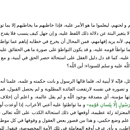
 و لحنهم، ليعلموا ما هو الأمر عليه، فإذا خاطبهم ما يخاطبهم إلا بما تو
لا يتغير البتة عن دلالة ذلك اللفظ عليه، و إن جهل كيف ينسب فلا يقدح
اتهم، لأنه يريد إفهامهم، فمن المحال أن يخرج في خطابه إياهم عما توا
ما تواطأ قومه عليه، و قد يكون التواطؤ على صورة ما هي الحقائق عليه 
د عليه، كما قد دل دليل العقل على استحالة حصر الحق‏
في أينية، و مع
ّه عليه و سلم للسوداء: أين اللّه؟
ل، فإنّه لا أينية له، فلما قالها الرسول و بانت حكمته و علمه، علمنا
ه و تصوره في نفسه لارتفعت الفائدة المطلوبة و لم يحصل القبول، فم
 إنها مؤمنة، أي مصدقة بوجود اللّه و لم يقل عالمة، و اعلم أن إخلا
سُولٍ إِلَّا بِلِسانِ قَوْمِهِ»
و ما تواطئوا عليه أعني الأعراب، إذا أوعدت 
 المعتزلة زلة عظيمة، أوقعها في ذلك استحالة الكذب على اللّه تعالى
لم وضع حكمي، و هذا من قصور بعض العقول و وقوفها في كل موطن مع أد
، و بأي عرف أوقع المعاملة في تلك الأمة المخصوصة، فنقول للمعت